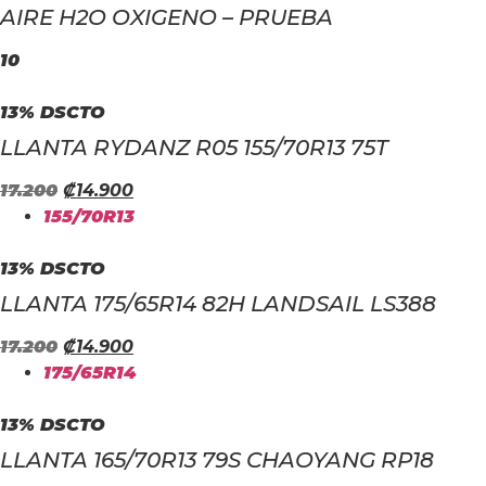
AIRE H2O OXIGENO – PRUEBA
10
13% DSCTO
LLANTA RYDANZ R05 155/70R13 75T
EL
EL
17.200
₡
14.900
PRECIO
PRECIO
155/70R13
ORIGINAL
ACTUAL
ERA:
ES:
13% DSCTO
₡17.200.
₡14.900.
LLANTA 175/65R14 82H LANDSAIL LS388
EL
EL
17.200
₡
14.900
PRECIO
PRECIO
175/65R14
ORIGINAL
ACTUAL
ERA:
ES:
13% DSCTO
₡17.200.
₡14.900.
LLANTA 165/70R13 79S CHAOYANG RP18