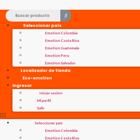
Seleccionar país
Emotion Colombia
Emotion Costa Rica
Emotion Guatemala
Emotion Peru
Emotion Salvador
Localizador de tienda
Eco-emotion
Ingresar
Iniciar sesión
Mi perfil
Salir
Seleccionar país
Emotion Colombia
Emotion Costa Rica