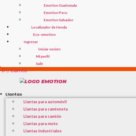
Emotion Guatemala
Emotion Peru
Emotion Salvador
Localizador de tienda
Eco-emotion
Ingresar
Iniciar sesión
Mi perfil
Salir
0
0
Carrito
Llantas
Llantas para automóvil
Llantas para camioneta
Llantas para camión
Llantas para moto
Llantas Industriales