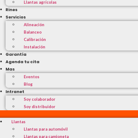
Llantas agrícolas
Rines
Servicios
Alineación
Balanceo
Calibración
Instalación
Garantía
Agenda tu cita
Mas
Eventos
Blog
Intranet
Soy colaborador
Soy distribuidor
Llantas
Llantas para automóvil
Llantas para camioneta