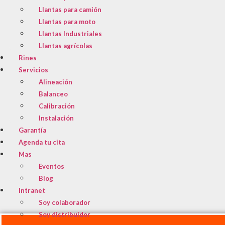
Llantas para camión
Llantas para moto
Llantas Industriales
Llantas agrícolas
Rines
Servicios
Alineación
Balanceo
Calibración
Instalación
Garantía
Agenda tu cita
Mas
Eventos
Blog
Intranet
Soy colaborador
Soy distribuidor