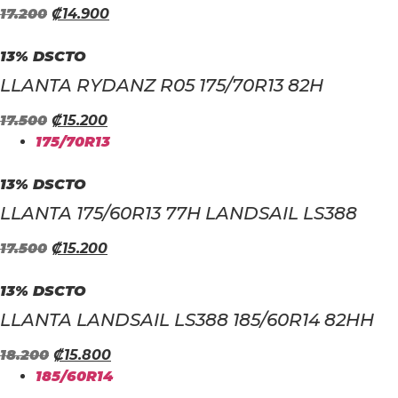
EL
EL
17.200
₡
14.900
PRECIO
PRECIO
ORIGINAL
ACTUAL
13% DSCTO
ERA:
ES:
LLANTA RYDANZ R05 175/70R13 82H
₡17.200.
₡14.900.
EL
EL
17.500
₡
15.200
PRECIO
PRECIO
175/70R13
ORIGINAL
ACTUAL
ERA:
ES:
13% DSCTO
₡17.500.
₡15.200.
LLANTA 175/60R13 77H LANDSAIL LS388
EL
EL
17.500
₡
15.200
PRECIO
PRECIO
ORIGINAL
ACTUAL
13% DSCTO
ERA:
ES:
LLANTA LANDSAIL LS388 185/60R14 82HH
₡17.500.
₡15.200.
EL
EL
18.200
₡
15.800
PRECIO
PRECIO
185/60R14
ORIGINAL
ACTUAL