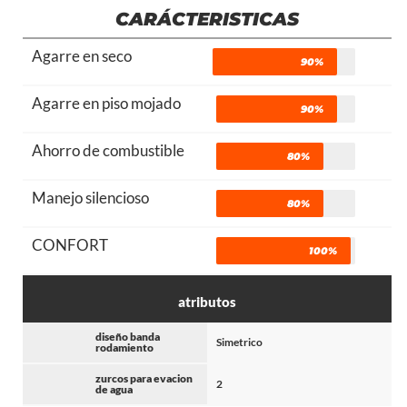
CARÁCTERISTICAS
Agarre en seco
90%
Agarre en piso mojado
90%
Ahorro de combustible
80%
Manejo silencioso
80%
CONFORT
100%
atributos
diseño banda
Simetrico
rodamiento
zurcos para evacion
2
de agua