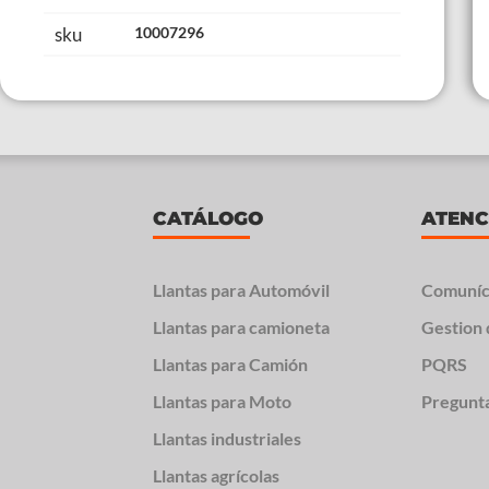
sku
10007296
CATÁLOGO
ATENC
Llantas para Automóvil
Comuníc
Llantas para camioneta
Gestion 
Llantas para Camión
PQRS
Llantas para Moto
Pregunt
Llantas industriales
Llantas agrícolas