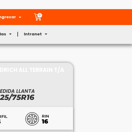
0
ngresar
Mas
Intranet
DRICH ALL TERRAIN T/A
EDIDA LLANTA
25/75R16
RIN
RFIL
16
5