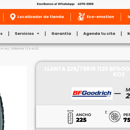
Escríbenos al WhatsApp: 4070-5959
Localizador de tienda
Eco-emotion
I
es
Servicios
Garantía
Agenda tu cita
CH ALL TERRAIN T/A KO2
LLANTA 225/75R16 112S BFGOO
KO2
M
2
ANCHO
PE
225
7