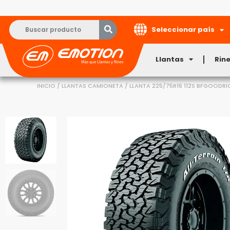
Seleccionar país
Llantas
Rin
INICIO
/
LLANTAS CAMIONETA
/ LLANTA 225/75R16 112S BFGOODRI