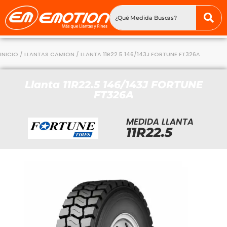
INICIO
/
LLANTAS CAMION
/ LLANTA 11R22.5 146/143J FORTUNE FT326A
Llanta 11R22.5 146/143J FORTUNE
FT326A
MEDIDA LLANTA
11R22.5