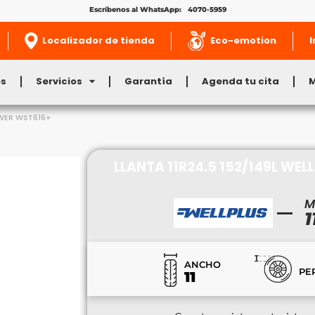
Escríbenos al WhatsApp: 4070-5959
Localizador de tienda
Eco-emotion
I
es
Servicios
Garantía
Agenda tu cita
OWER WST616+
LLANTA 11R24.5 152/149L WE
M
1
ANCHO
PE
11