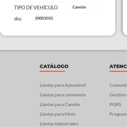
TIPO DE VEHÍCULO
Camión
sku
10001031
CATÁLOGO
ATENC
Llantas para Automóvil
Comuníc
Llantas para camioneta
Gestion 
Llantas para Camión
PQRS
Llantas para Moto
Pregunt
Llantas industriales