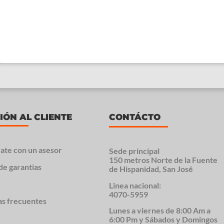
IÓN AL CLIENTE
CONTÁCTO
ate con un asesor
Sede principal
150 metros Norte de la Fuente
de garantias
de Hispanidad, San José
Linea nacional:
4070-5959
as frecuentes
Lunes a viernes de 8:00 Am a
6:00 Pm y Sábados y Domingos