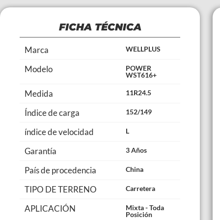
FICHA TÉCNICA
Marca
WELLPLUS
Modelo
POWER
WST616+
Medida
11R24.5
Índice de carga
152/149
índice de velocidad
L
Garantía
3 Años
País de procedencia
China
TIPO DE TERRENO
Carretera
APLICACIÓN
Mixta - Toda
Posición