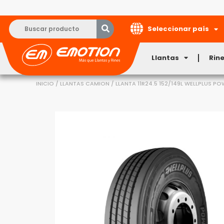
Seleccionar país
Llantas
Rin
INICIO
/
LLANTAS CAMION
/ LLANTA 11R24.5 152/149L WELLPLUS P