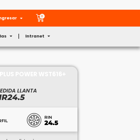
0
ngresar
Mas
Intranet
LLPLUS POWER WST616+
EDIDA LLANTA
1R24.5
RIN
RFIL
24.5