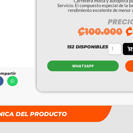
Carretera mixta y autopista pa
Servicio. El compuesto especial de la 
rendimiento excelente de menor a
PRECI
₡
100.000
₡
152 DISPONIBLES
WHATSAPP
mpartir
NICA DEL PRODUCTO