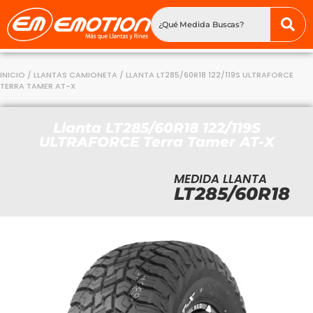
INICIO
/
LLANTAS CAMIONETA
/ LLANTA LT285/60R18 122/119S ULTRAFORCE
TERRA TAMER AT-X
Llanta LT285/60R18 122/119S
ULTRAFORCE Terra Tamer AT-X
MEDIDA LLANTA
LT285/60R18