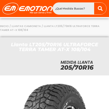
INICIO
/
LLANTAS CAMIONETA
/ LLANTA LT205/70R16 ULTRAFORCE TERRA
TAMER AT-X 108/104
Llanta LT205/70R16 ULTRAFORCE
TERRA TAMER AT-X 108/104
MEDIDA LLANTA
205/70R16