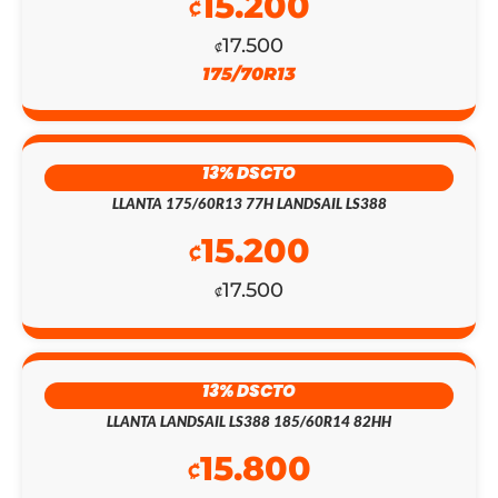
15.200
₡
17.500
EL
EL
₡
175/70R13
PRECIO
PRECIO
ORIGINAL
ACTUAL
ERA:
ES:
13% DSCTO
LLANTA 175/60R13 77H LANDSAIL LS388
₡431.300.
₡125.000.
15.200
₡
17.500
₡
13% DSCTO
LLANTA LANDSAIL LS388 185/60R14 82HH
15.800
₡