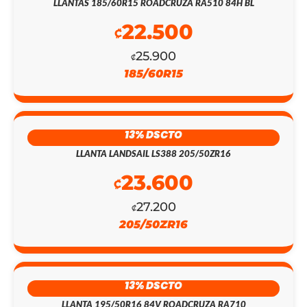
LLANTAS 185/60R15 ROADCRUZA RA510 84H BL
EL
EL
22.500
PRECIO
PRECIO
₡
25.900
ORIGINAL
ACTUAL
₡
185/60R15
ERA:
ES:
₡475.100.
₡137.700.
13% DSCTO
LLANTA LANDSAIL LS388 205/50ZR16
23.600
₡
27.200
₡
205/50ZR16
13% DSCTO
LLANTA 195/50R16 84V ROADCRUZA RA710