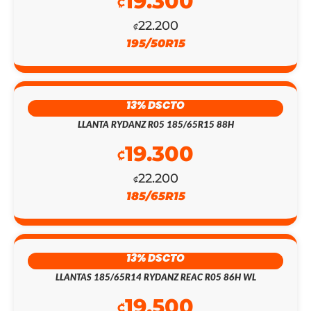
19.300
₡
22.200
₡
195/50R15
EL
EL
13% DSCTO
PRECIO
PRECIO
LLANTA RYDANZ R05 185/65R15 88H
19.300
ORIGINAL
ACTUAL
₡
ERA:
ES:
22.200
₡
185/65R15
₡451.700.
₡130.900.
13% DSCTO
LLANTAS 185/65R14 RYDANZ REAC R05 86H WL
19.500
₡