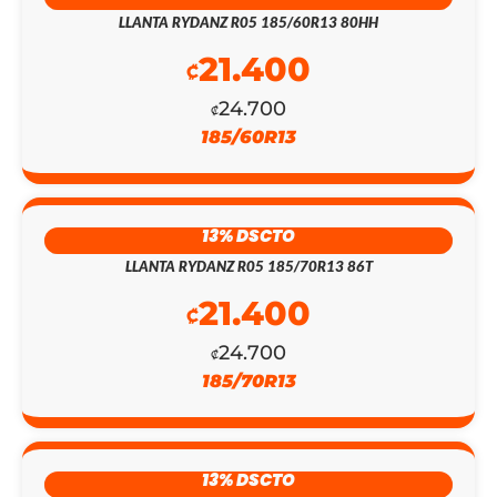
LLANTA RYDANZ R05 185/60R13 80HH
21.400
₡
24.700
₡
185/60R13
13% DSCTO
LLANTA RYDANZ R05 185/70R13 86T
21.400
₡
24.700
₡
185/70R13
EL
EL
PRECIO
PRECIO
13% DSCTO
ORIGINAL
ACTUAL