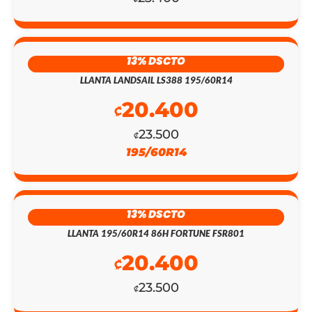
13% DSCTO
LLANTA LANDSAIL LS388 195/60R14
20.400
₡
23.500
₡
195/60R14
13% DSCTO
LLANTA 195/60R14 86H FORTUNE FSR801
20.400
₡
EL
EL
23.500
₡
PRECIO
PRECIO