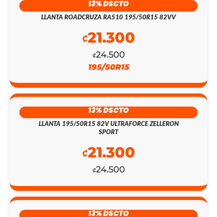
13% DSCTO
LLANTA ROADCRUZA RA510 195/50R15 82VV
21.300
₡
24.500
₡
195/50R15
13% DSCTO
EL
EL
LLANTA 195/50R15 82V ULTRAFORCE ZELLERON
SPORT
PRECIO
PRECIO
21.300
₡
ORIGINAL
ACTUAL
24.500
₡
ERA:
ES:
₡155.300.
₡135.000.
13% DSCTO