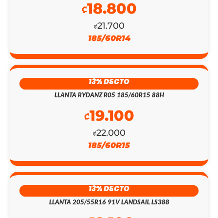
18.800
₡
₡147.700.
₡128.400.
21.700
₡
185/60R14
13% DSCTO
LLANTA RYDANZ R05 185/60R15 88H
19.100
₡
22.000
₡
185/60R15
13% DSCTO
LLANTA 205/55R16 91V LANDSAIL LS388