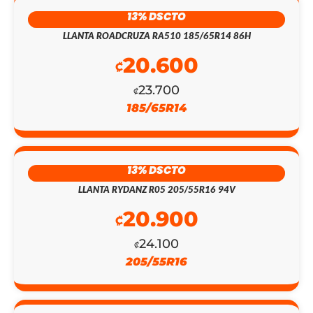
13% DSCTO
LLANTA ROADCRUZA RA510 185/65R14 86H
EL
EL
20.600
₡
PRECIO
PRECIO
23.700
₡
ORIGINAL
ACTUAL
185/65R14
ERA:
ES:
₡154.100.
₡134.000.
13% DSCTO
LLANTA RYDANZ R05 205/55R16 94V
20.900
₡
24.100
₡
205/55R16