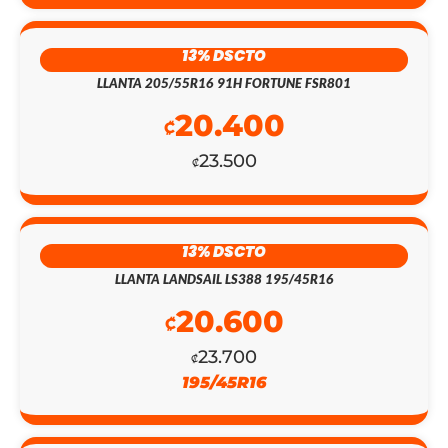
ORIGINAL
ACTUAL
ERA:
ES:
13% DSCTO
LLANTA 205/55R16 91H FORTUNE FSR801
₡153.900.
₡133.800.
20.400
₡
23.500
₡
13% DSCTO
LLANTA LANDSAIL LS388 195/45R16
20.600
₡
23.700
₡
195/45R16