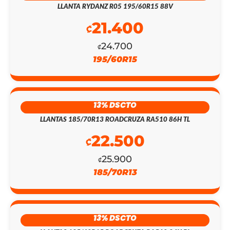
LLANTA RYDANZ R05 195/60R15 88V
ERA:
ES:
21.400
₡
₡155.400.
₡135.100.
24.700
₡
195/60R15
13% DSCTO
LLANTAS 185/70R13 ROADCRUZA RA510 86H TL
22.500
₡
25.900
₡
185/70R13
13% DSCTO