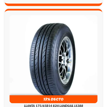
EL
EL
13% DSCTO
PRECIO
PRECIO
LLANTA 175/65R14 82H LANDSAIL LS388