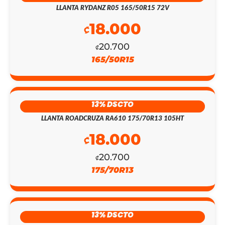
LLANTA RYDANZ R05 165/50R15 72V
18.000
₡
20.700
₡
165/50R15
EL
EL
13% DSCTO
PRECIO
PRECIO
LLANTA ROADCRUZA RA610 175/70R13 105HT
ORIGINAL
ACTUAL
18.000
₡
ERA:
ES:
20.700
₡
175/70R13
₡442.300.
₡128.200.
13% DSCTO