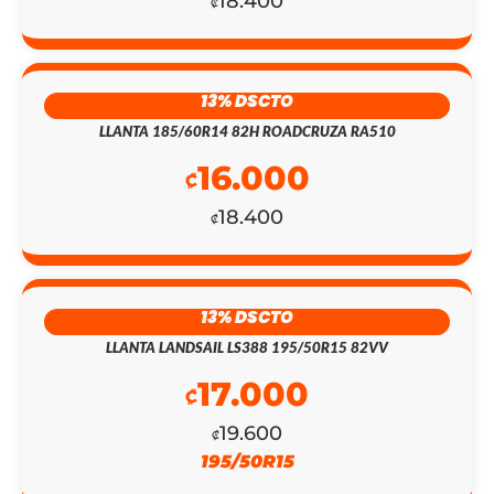
18.400
₡
13% DSCTO
LLANTA 185/60R14 82H ROADCRUZA RA510
16.000
₡
18.400
₡
EL
EL
13% DSCTO
PRECIO
PRECIO
LLANTA LANDSAIL LS388 195/50R15 82VV
ORIGINAL
ACTUAL
17.000
₡
ERA:
ES:
19.600
₡
195/50R15
₡143.800.
₡125.000.