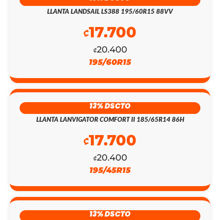
LLANTA LANDSAIL LS388 195/60R15 88VV
17.700
₡
EL
EL
20.400
₡
PRECIO
PRECIO
195/60R15
ORIGINAL
ACTUAL
ERA:
ES:
13% DSCTO
₡147.200.
₡128.000.
LLANTA LANVIGATOR COMFORT II 185/65R14 86H
17.700
₡
20.400
₡
195/45R15
13% DSCTO