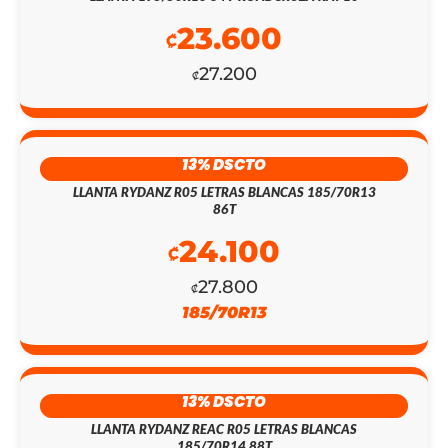
23.600
₡
27.200
₡
EL
EL
13% DSCTO
PRECIO
PRECIO
LLANTA RYDANZ R05 LETRAS BLANCAS 185/70R13
86T
ORIGINAL
ACTUAL
24.100
₡
ERA:
ES:
27.800
₡158.700.
₡138.000.
₡
185/70R13
13% DSCTO
LLANTA RYDANZ REAC R05 LETRAS BLANCAS
185/70R14 88T