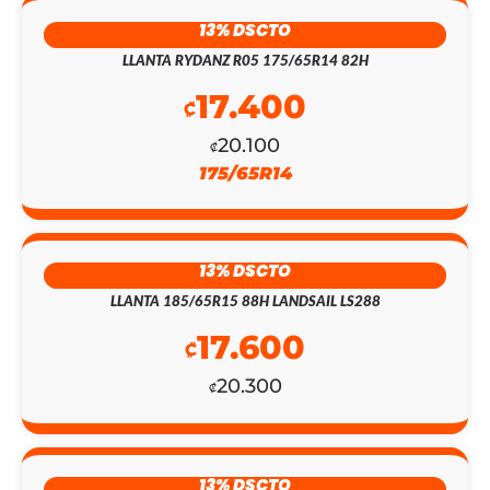
PRECIO
PRECIO
13% DSCTO
ORIGINAL
ACTUAL
LLANTA RYDANZ R05 175/65R14 82H
ERA:
ES:
17.400
₡
₡145.300.
₡126.300.
20.100
₡
175/65R14
13% DSCTO
LLANTA 185/65R15 88H LANDSAIL LS288
17.600
₡
20.300
₡
13% DSCTO