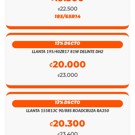
22.500
₡
185/65R14
13% DSCTO
LLANTA 195/40ZR17 81W DELINTE DH2
20.000
₡
23.000
₡
EL
EL
PRECIO
PRECIO
13% DSCTO
ORIGINAL
ACTUAL
LLANTA 155R13C 90/88S ROADCRUZA RA350
ERA:
ES:
20.300
₡
₡153.400.
₡133.350.
23.400
₡