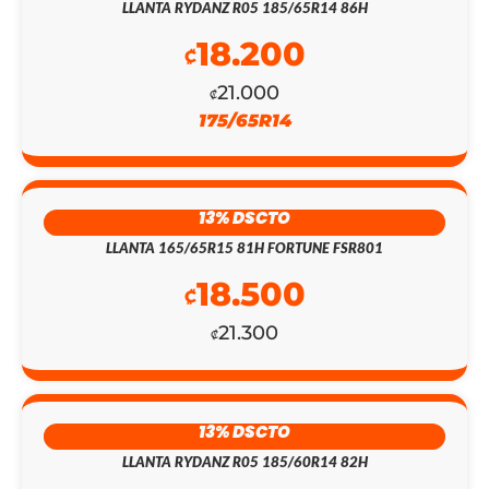
LLANTA RYDANZ R05 185/65R14 86H
18.200
₡
21.000
₡
175/65R14
13% DSCTO
LLANTA 165/65R15 81H FORTUNE FSR801
18.500
₡
21.300
₡
EL
EL
PRECIO
PRECIO
13% DSCTO
ORIGINAL
ACTUAL
LLANTA RYDANZ R05 185/60R14 82H
ERA:
ES: