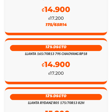
ORIGINAL
ACTUAL
14.900
₡
ERA:
ES:
17.200
₡
₡430.800.
₡124.850.
175/65R14
13% DSCTO
LLANTA 165/70R13 79S CHAOYANG RP18
14.900
₡
17.200
₡
13% DSCTO
LLANTA RYDANZ R05 175/70R13 82H