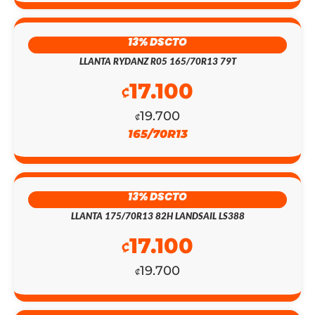
13% DSCTO
LLANTA RYDANZ R05 165/70R13 79T
17.100
₡
19.700
₡
165/70R13
13% DSCTO
LLANTA 175/70R13 82H LANDSAIL LS388
17.100
₡
19.700
₡
EL
EL