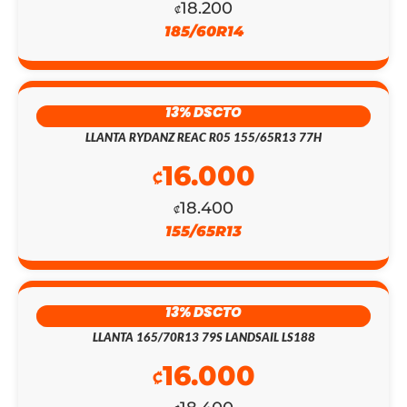
18.200
₡
185/60R14
13% DSCTO
LLANTA RYDANZ REAC R05 155/65R13 77H
EL
EL
16.000
₡
PRECIO
PRECIO
18.400
ORIGINAL
ACTUAL
₡
155/65R13
ERA:
ES:
₡143.800.
₡125.000.
13% DSCTO
LLANTA 165/70R13 79S LANDSAIL LS188
16.000
₡