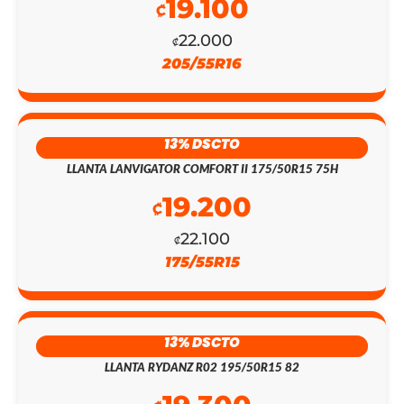
19.100
EL
EL
₡
22.000
PRECIO
PRECIO
₡
205/55R16
ORIGINAL
ACTUAL
ERA:
ES:
₡148.700.
₡129.300.
13% DSCTO
LLANTA LANVIGATOR COMFORT II 175/50R15 75H
19.200
₡
22.100
₡
175/55R15
13% DSCTO
LLANTA RYDANZ R02 195/50R15 82