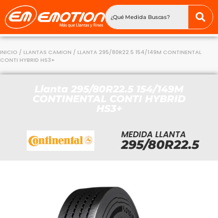
INICIO
/
LLANTAS CAMION
/ LLANTA 295/80R22.5 154/149M CONTINENTAL
CONTI HYBRID HS3+
Llanta 295/80R22.5 154/149M
CONTINENTAL CONTI HYBRID
HS3+
MEDIDA LLANTA
295/80R22.5