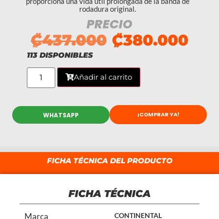
proporciona una vida útil prolongada de la banda de
rodadura original.
PRECIO
₡
437.000
₡
380.000
113 DISPONIBLES
Añadir al carrito
¡COMPRAR YA!
WHATSAPP
FICHA TÉCNICA DEL PRODUCTO
FICHA TÉCNICA
Marca
CONTINENTAL