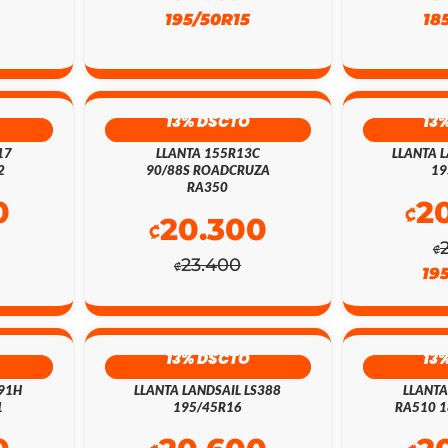
195/50R15
18
13% DSCTO
13
17
LLANTA 155R13C
LLANTA L
2
90/88S ROADCRUZA
19
RA350
0
2
₡
20.300
₡
₡
23.400
₡
19
13% DSCTO
13
 91H
LLANTA LANDSAIL LS388
LLANT
1
195/45R16
RA510 1