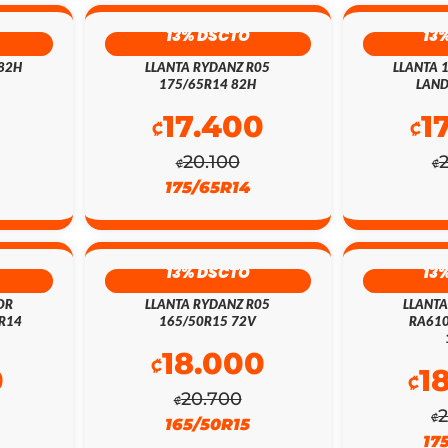
13% DSCTO
13
 82H
LLANTA RYDANZ R05
LLANTA 
175/65R14 82H
LAND
0
17.400
1
₡
₡
20.100
₡
₡
175/65R14
13% DSCTO
13
OR
LLANTA RYDANZ R05
LLANT
5R14
165/50R15 72V
RA610
18.000
₡
0
1
₡
20.700
₡
₡
165/50R15
17