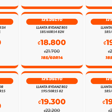
13% DSCTO
13
 81H
LLANTA RYDANZ R05
LLANTA
1
185/60R14 82H
185/
0
18.800
1
₡
₡
21.700
₡
₡
185/60R14
18
13% DSCTO
13
OR
LLANTA RYDANZ R02
LLANTA
0R15
195/50R15 82
185/
19.300
1
₡
₡
0
22.200
₡
₡