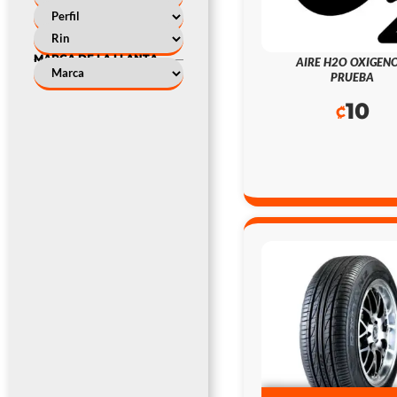
MARCA DE LA LLANTA
AIRE H2O OXIGENO
PRUEBA
10
₡