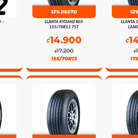
13% DSCTO
13
 –
LLANTA RYDANZ R05
LLANTA 
155/70R13 75T
LAND
14.900
1
₡
₡
17.200
₡
₡
155/70R13
17