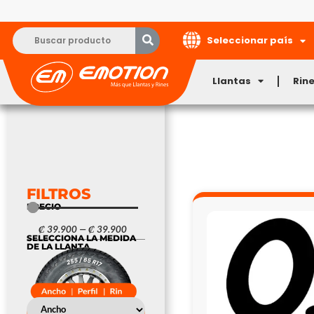
Seleccionar país
Llantas
Rin
FILTROS
PRECIO
₡
39.900
—
₡
39.900
SELECCIONA LA MEDIDA
DE LA LLANTA