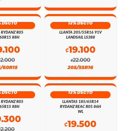
% DSCTO
13% DSCTO
 RYDANZ R05
LLANTA 205/55R16 91V
60R15 88H
LANDSAIL LS388
9.100
19.100
₡
22.000
22.000
₡
5/60R15
205/55R16
% DSCTO
13% DSCTO
 RYDANZ R05
LLANTAS 185/65R14
65R15 88H
RYDANZ REAC R05 86H
WL
9.300
19.500
₡
22.200