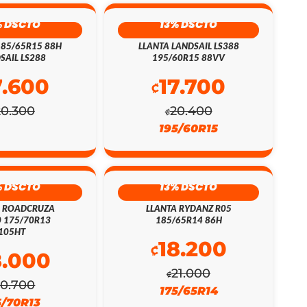
% DSCTO
13% DSCTO
185/65R15 88H
LLANTA LANDSAIL LS388
SAIL LS288
195/60R15 88VV
7.600
17.700
₡
20.300
20.400
₡
195/60R15
% DSCTO
13% DSCTO
A ROADCRUZA
LLANTA RYDANZ R05
 175/70R13
185/65R14 86H
105HT
18.200
₡
8.000
21.000
₡
20.700
175/65R14
5/70R13