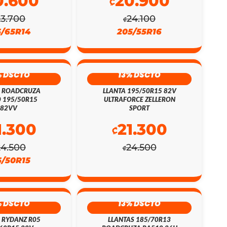
0.600
20.900
₡
23.700
24.100
₡
5/65R14
205/55R16
% DSCTO
13% DSCTO
A ROADCRUZA
LLANTA 195/50R15 82V
 195/50R15
ULTRAFORCE ZELLERON
82VV
SPORT
1.300
21.300
₡
24.500
24.500
₡
5/50R15
% DSCTO
13% DSCTO
 RYDANZ R05
LLANTAS 185/70R13