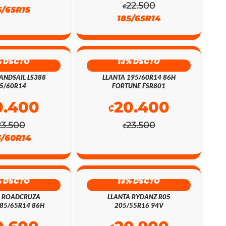
22.500
₡
5/65R15
185/65R14
% DSCTO
13% DSCTO
ANDSAIL LS388
LLANTA 195/60R14 86H
5/60R14
FORTUNE FSR801
0.400
20.400
₡
23.500
23.500
₡
5/60R14
% DSCTO
13% DSCTO
A ROADCRUZA
LLANTA RYDANZ R05
85/65R14 86H
205/55R16 94V