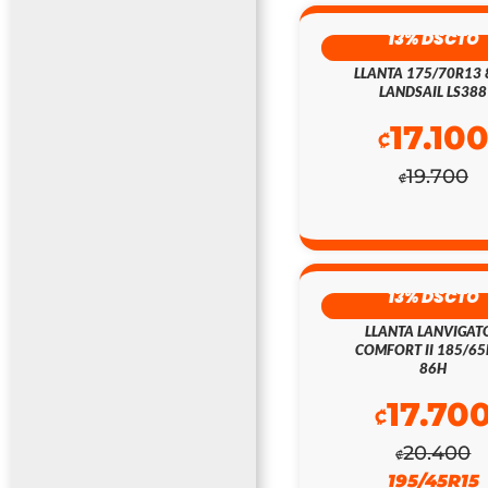
13% DSCTO
LLANTA 175/70R13
LANDSAIL LS388
17.10
₡
19.700
₡
13% DSCTO
LLANTA LANVIGAT
COMFORT II 185/6
86H
17.70
₡
20.400
₡
195/45R15