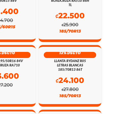
60R15 88V
ROADCRUZA RA510 86H
TL
1.400
22.500
₡
24.700
25.900
₡
5/60R15
185/70R13
% DSCTO
13% DSCTO
195/50R16 84V
LLANTA RYDANZ R05
RUZA RA710
LETRAS BLANCAS
185/70R13 86T
3.600
24.100
₡
27.200
27.800
₡
185/70R13