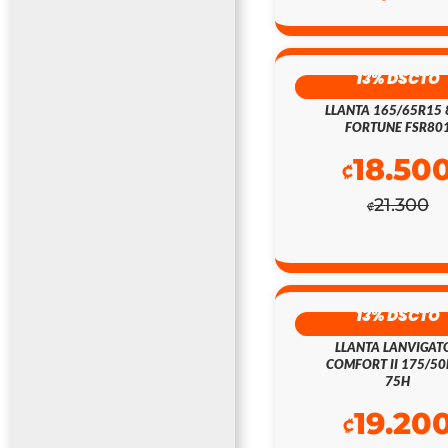
13% DSCTO
LLANTA 165/65R15
FORTUNE FSR80
18.50
₡
21.300
₡
13% DSCTO
LLANTA LANVIGAT
COMFORT II 175/5
75H
19.20
₡