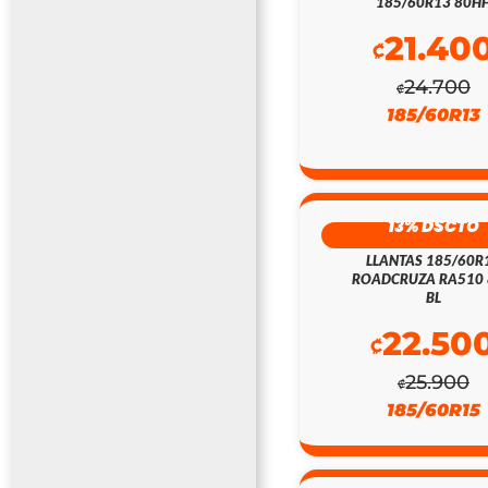
185/60R13 80H
21.40
₡
24.700
₡
185/60R13
13% DSCTO
LLANTAS 185/60R
ROADCRUZA RA510
BL
22.50
₡
25.900
₡
185/60R15