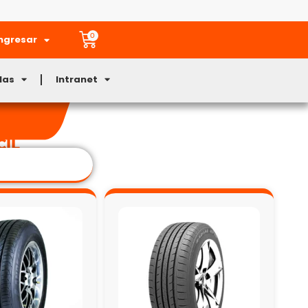
0
ngresar
Mas
Intranet
CIL