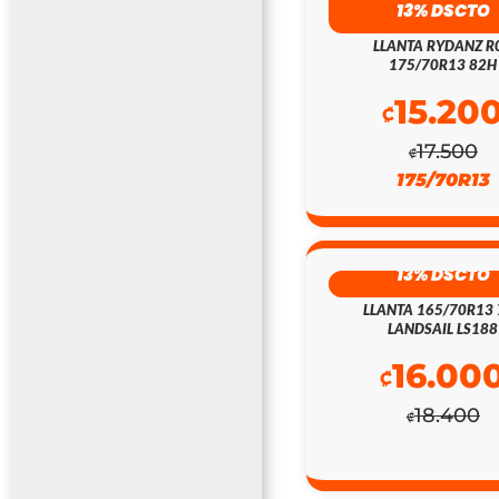
13% DSCTO
LLANTA RYDANZ R
175/70R13 82H
15.20
₡
17.500
₡
175/70R13
13% DSCTO
LLANTA 165/70R13 
LANDSAIL LS188
16.00
₡
18.400
₡