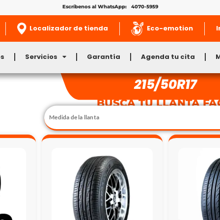
Escríbenos al WhatsApp: 4070-5959
Localizador de tienda
Eco-emotion
I
es
Servicios
Garantía
Agenda tu cita
215/50R17
BUSCA TU LLANTA FÁ