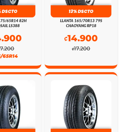
% DSCTO
13% DSCTO
175/65R14 82H
LLANTA 165/70R13 79S
SAIL LS388
CHAOYANG RP18
4.900
14.900
₡
17.200
17.200
₡
5/65R14