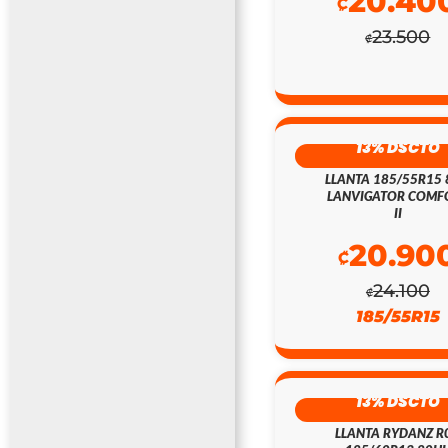
20.40
₡
23.500
₡
13% DSCTO
LLANTA 185/55R15
LANVIGATOR COMF
II
20.90
₡
24.100
₡
185/55R15
13% DSCTO
LLANTA RYDANZ R