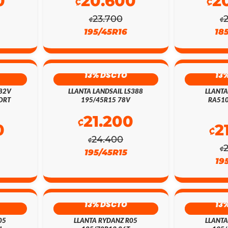
0
20.600
2
₡
₡
23.700
₡
₡
195/45R16
18
13% DSCTO
13
 82V
LLANTA LANDSAIL LS388
LLANT
ORT
195/45R15 78V
RA510
21.200
₡
0
2
₡
24.400
₡
₡
195/45R15
19
13% DSCTO
13
05
LLANTA RYDANZ R05
LLANTA