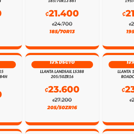
H
185/70R13 86T
195/
0
21.400
2
₡
₡
24.700
₡
₡
185/70R13
19
13% DSCTO
13
15
LLANTA LANDSAIL LS388
LLANTA 
 84H
205/50ZR16
ROADC
23.600
2
₡
₡
0
27.200
₡
₡
205/50ZR16