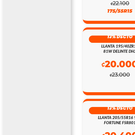
22.100
₡
175/55R15
13% DSCTO
LLANTA 195/40ZR
81W DELINTE DH
20.00
₡
23.000
₡
13% DSCTO
LLANTA 205/55R16
FORTUNE FSR80