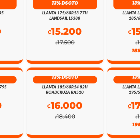
13% DSCTO
13
05
LLANTA 175/60R13 77H
LLANTA L
LANDSAIL LS388
185/
0
15.200
1
₡
₡
17.500
₡
₡
18
13% DSCTO
13
79S
LLANTA 185/60R14 82H
LLANTA L
ROADCRUZA RA510
195/
0
16.000
1
₡
₡
18.400
₡
₡
19