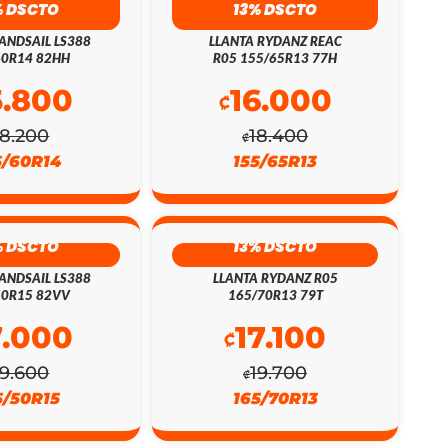
% DSCTO
13% DSCTO
ANDSAIL LS388
LLANTA RYDANZ REAC
60R14 82HH
R05 155/65R13 77H
5.800
16.000
₡
18.200
18.400
₡
5/60R14
155/65R13
% DSCTO
13% DSCTO
ANDSAIL LS388
LLANTA RYDANZ R05
50R15 82VV
165/70R13 79T
7.000
17.100
₡
19.600
19.700
₡
5/50R15
165/70R13