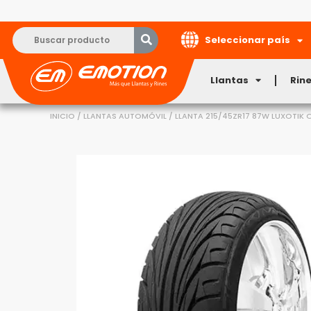
Seleccionar país
Llantas
Rin
INICIO
/
LLANTAS AUTOMÓVIL
/ LLANTA 215/45ZR17 87W LUXOTIK 