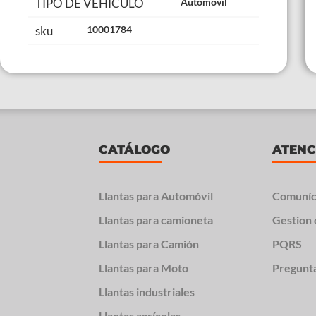
TIPO DE VEHÍCULO
Automovil
sku
10001784
CATÁLOGO
ATENC
Llantas para Automóvil
Comuníc
Llantas para camioneta
Gestion 
Llantas para Camión
PQRS
Llantas para Moto
Pregunt
Llantas industriales
Llantas agrícolas