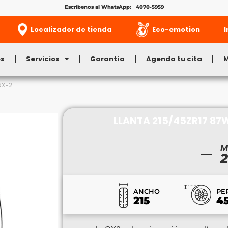
Escríbenos al WhatsApp: 4070-5959
Localizador de tienda
Eco-emotion
I
es
Servicios
Garantía
Agenda tu cita
OX-2
LLANTA 215/45ZR17 87
M
2
ANCHO
PE
215
4