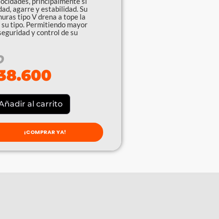
locidades, principalmente si
ad, agarre y estabilidad. Su
uras tipo V drena a tope la
n su tipo. Permitiendo mayor
seguridad y control de su
O
38.600
Añadir al carrito
¡COMPRAR YA!