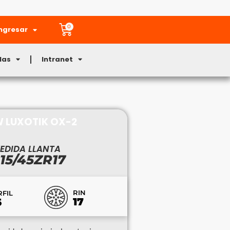
0
ngresar
Mas
Intranet
W LUXOTIK OX-2
EDIDA LLANTA
15/45ZR17
RIN
RFIL
17
5