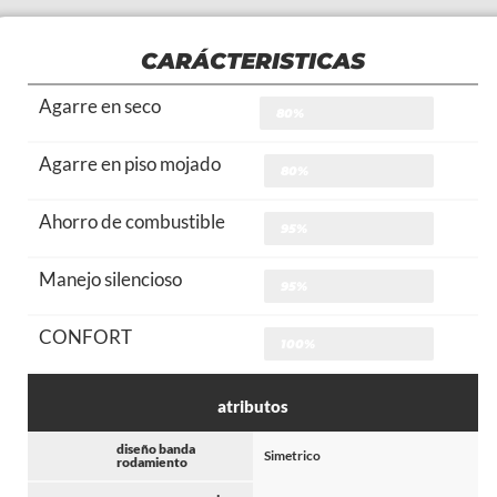
CARÁCTERISTICAS
Agarre en seco
80%
Agarre en piso mojado
80%
Ahorro de combustible
95%
Manejo silencioso
95%
CONFORT
100%
atributos
diseño banda
Simetrico
rodamiento