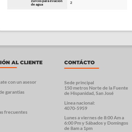
zurcos para evacion
2
de agua
IÓN AL CLIENTE
CONTÁCTO
ate con un asesor
Sede principal
150 metros Norte de la Fuente
de garantias
de Hispanidad, San José
Linea nacional:
4070-5959
as frecuentes
Lunes a viernes de 8:00 Am a
6:00 Pm y Sábados y Domingos
de 8am a 1pm