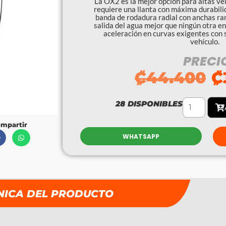
La OX2 es la mejor opción para altas ve
requiere una llanta con máxima durabilid
banda de rodadura radial con anchas ran
salida del agua mejor que ningún otra e
aceleración en curvas exigentes con 
vehículo.
PRECI
₡
44.400
₡
28 DISPONIBLES
mpartir
WHATSAPP
NICA DEL PRODUCTO