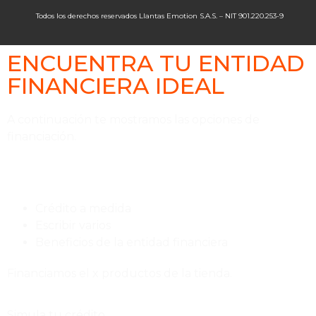
Todos los derechos reservados Llantas Emotion S.A.S. – NIT 901.220.253-9
ENCUENTRA TU ENTIDAD
FINANCIERA IDEAL
A continuación te mostramos las opciones de
financiación.
Crédito a medida
Escribir varios
Beneficios de la entidad financiera
Financiamos el x productos de la tienda.
Simula tu crédito