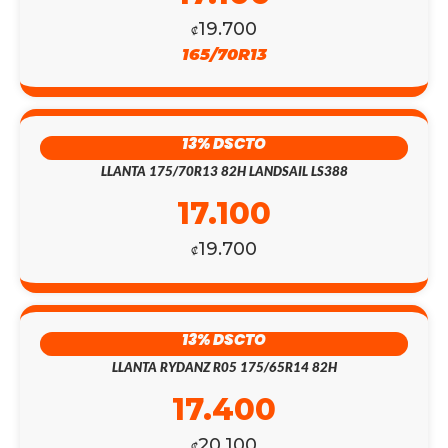
19.700
₡
165/70R13
13% DSCTO
LLANTA 175/70R13 82H LANDSAIL LS388
17.100
19.700
₡
13% DSCTO
LLANTA RYDANZ R05 175/65R14 82H
17.400
20.100
₡