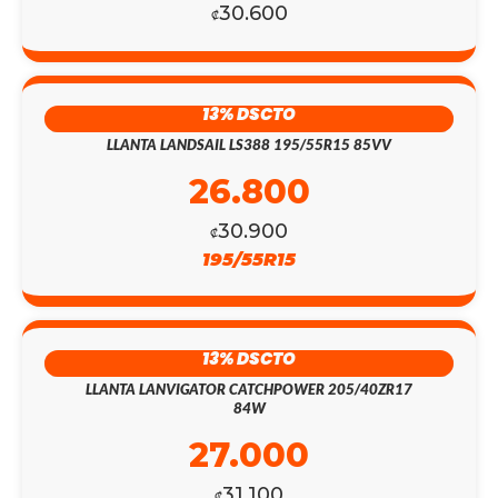
30.600
₡
13% DSCTO
LLANTA LANDSAIL LS388 195/55R15 85VV
26.800
30.900
₡
195/55R15
13% DSCTO
LLANTA LANVIGATOR CATCHPOWER 205/40ZR17
84W
27.000
31.100
₡