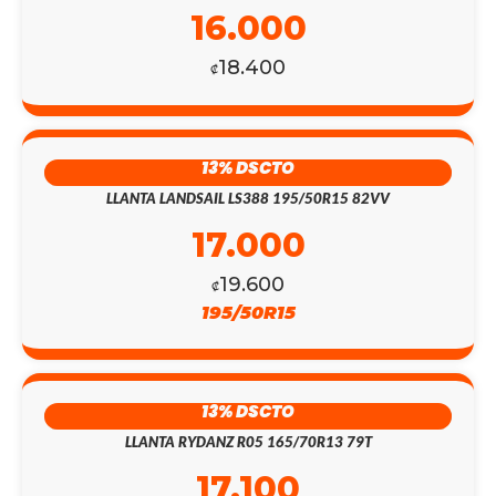
16.000
18.400
₡
13% DSCTO
LLANTA LANDSAIL LS388 195/50R15 82VV
17.000
19.600
₡
195/50R15
13% DSCTO
LLANTA RYDANZ R05 165/70R13 79T
17.100