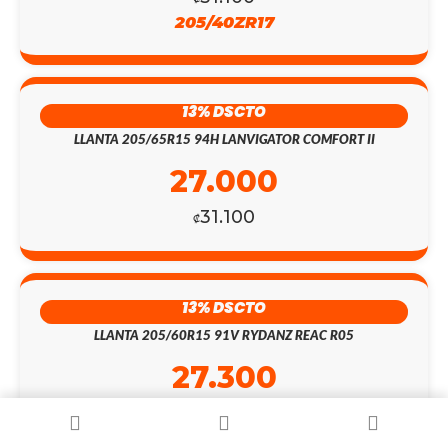
205/40ZR17
13% DSCTO
LLANTA 205/65R15 94H LANVIGATOR COMFORT II
27.000
31.100
₡
13% DSCTO
LLANTA 205/60R15 91V RYDANZ REAC R05
27.300
31.400
₡
205/60R15