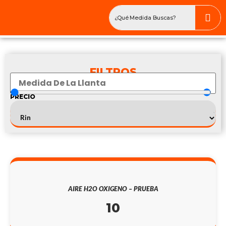
FILTROS
PRECIO
₡
50.100
—
₡
195.500
235/60R18
AIRE H2O OXIGENO – PRUEBA
10