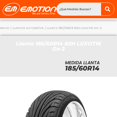
INICIO
/
LLANTAS AUTOMÓVIL
/ LLANTA 185/60R14 82H LUXOTIK OX-2
Llanta 185/60R14 82H LUXOTIK
Ox-2
MEDIDA LLANTA
185/60R14