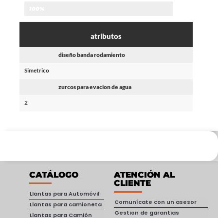
100%
atributos
diseño banda rodamiento
Simetrico
zurcos para evacion de agua
2
CATÁLOGO
ATENCIÓN AL
CLIENTE
Llantas para Automóvil
Comunícate con un asesor
Llantas para camioneta
Gestion de garantias
Llantas para Camión