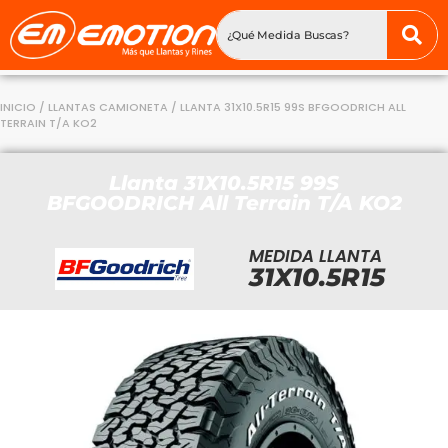
INICIO
/
LLANTAS CAMIONETA
/ LLANTA 31X10.5R15 99S BFGOODRICH ALL
TERRAIN T/A KO2
Llanta 31X10.5R15 99S
BFGOODRICH All Terrain T/A KO2
MEDIDA LLANTA
31X10.5R15