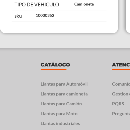
TIPO DE VEHÍCULO
Camioneta
sku
10000352
CATÁLOGO
ATENC
Llantas para Automóvil
Comuníc
Llantas para camioneta
Gestion 
Llantas para Camión
PQRS
Llantas para Moto
Pregunt
Llantas industriales