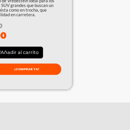
o de Vredestein ideal para los
y SUV grandes que buscan un
ista como en trocha, que
lidad en carretera.
O
00
Añadir al carrito
¡COMPRAR YA!