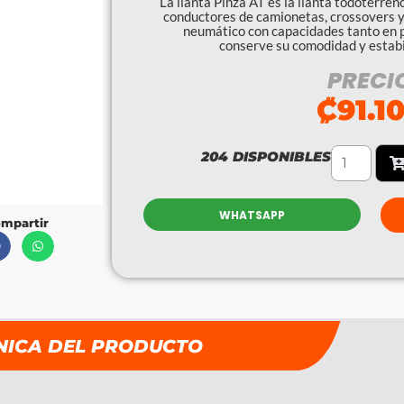
La llanta Pinza AT es la llanta todoterren
conductores de camionetas, crossovers 
neumático con capacidades tanto en p
conserve su comodidad y estabi
PRECI
₡
91.1
204 DISPONIBLES
WHATSAPP
mpartir
NICA DEL PRODUCTO