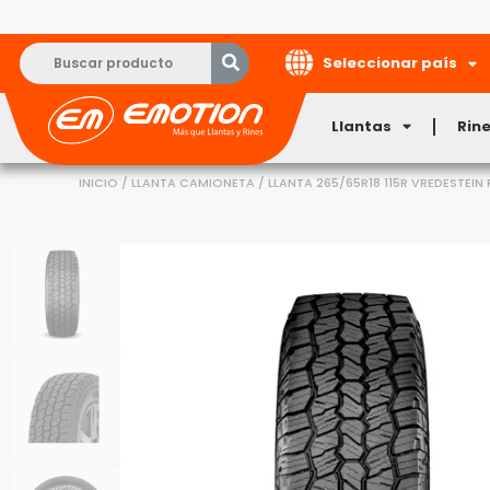
Seleccionar país
Llantas
Rin
INICIO
/
LLANTA CAMIONETA
/ LLANTA 265/65R18 115R VREDESTEIN 