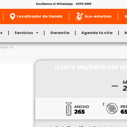
Escríbenos al WhatsApp: 4070-5959
Localizador de tienda
Eco-emotion
I
es
Servicios
Garantía
Agenda tu cita
PINZA AT
LLANTA 265/65R18 115R VR
M
2
ANCHO
PE
265
6