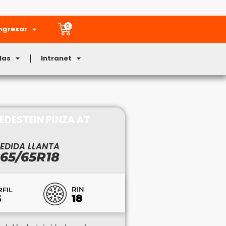
0
ngresar
Mas
Intranet
EDESTEIN PINZA AT
EDIDA LLANTA
65/65R18
RIN
RFIL
18
5