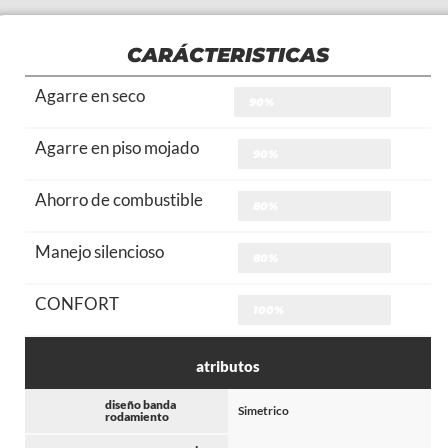
CARÁCTERISTICAS
Agarre en seco
90%
Agarre en piso mojado
90%
Ahorro de combustible
80%
Manejo silencioso
80%
CONFORT
100%
atributos
diseño banda
Simetrico
rodamiento