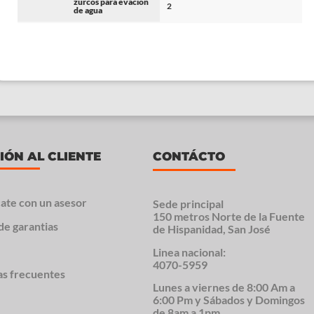
zurcos para evacion
2
de agua
IÓN AL CLIENTE
CONTÁCTO
ate con un asesor
Sede principal
150 metros Norte de la Fuente
de garantias
de Hispanidad, San José
Linea nacional:
4070-5959
as frecuentes
Lunes a viernes de 8:00 Am a
6:00 Pm y Sábados y Domingos
de 8am a 1pm