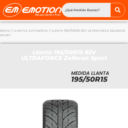
INICIO
/
LLANTAS AUTOMÓVIL
/ LLANTA 195/50R15 82V ULTRAFORCE ZELLERON
SPORT
Llanta 195/50R15 82V
ULTRAFORCE Zelleron Sport
MEDIDA LLANTA
195/50R15