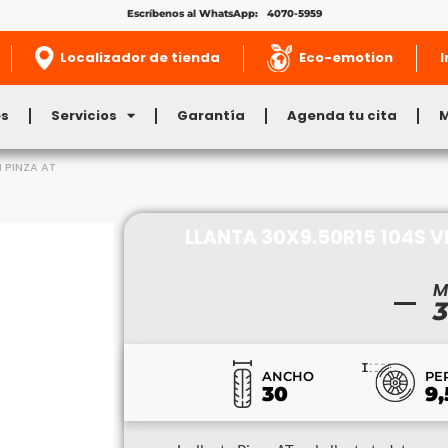
Escríbenos al WhatsApp: 4070-5959
Localizador de tienda
Eco-emotion
I
es
Servicios
Garantía
Agenda tu cita
N PINZA AT
LLANTA 30X9.50R15 104S V
M
3
ANCHO
PE
30
9,