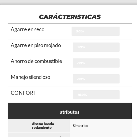
CARÁCTERISTICAS
Agarre en seco
90%
Agarre en piso mojado
90%
Ahorro de combustible
80%
Manejo silencioso
80%
CONFORT
100%
atributos
diseño banda
Simetrico
rodamiento