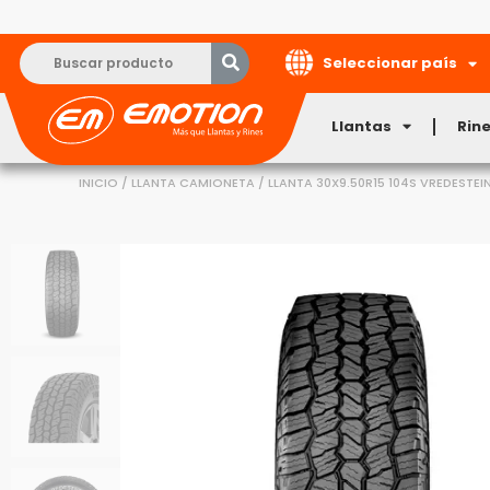
Seleccionar país
Llantas
Rin
INICIO
/
LLANTA CAMIONETA
/ LLANTA 30X9.50R15 104S VREDESTEI