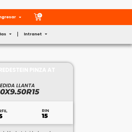
0
ngresar
Mas
Intranet
REDESTEIN PINZA AT
EDIDA LLANTA
0X9.50R15
RIN
RFIL
15
5