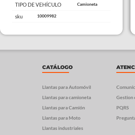
TIPO DE VEHÍCULO
Camioneta
sku
10009982
CATÁLOGO
ATENC
Llantas para Automóvil
Comuníc
Llantas para camioneta
Gestion 
Llantas para Camión
PQRS
Llantas para Moto
Pregunt
Llantas industriales