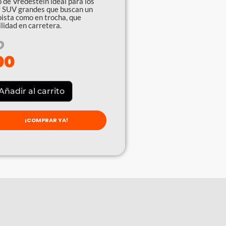
o de Vredestein ideal para los
y SUV grandes que buscan un
ista como en trocha, que
lidad en carretera.
O
00
Añadir al carrito
¡COMPRAR YA!