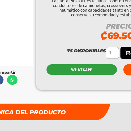
La llanta Pinza AT es la llanta todoterren
conductores de camionetas, crossovers 
neumático con capacidades tanto en p
conserve su comodidad y estabi
PRECI
₡
69.5
75 DISPONIBLES
WHATSAPP
mpartir
NICA DEL PRODUCTO