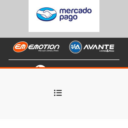
Todos los derechos reservados Llantas Emotion S.A.S. – NIT
901.220.253-9
OPTIMIZED BY SERAPHINITE ACCELERATOR
TURNS ON SITE HIGH SPEED TO BE ATTRACTIVE FOR PEOPLE AND
SEARCH ENGINES.