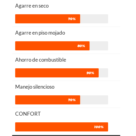
Agarre en seco
70%
Agarre en piso mojado
80%
Ahorro de combustible
90%
Manejo silencioso
70%
CONFORT
100%