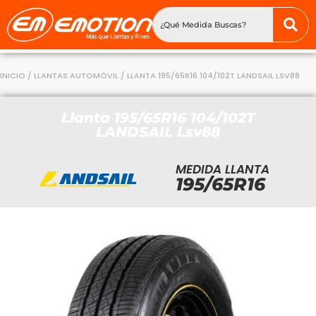
INICIO
/
LLANTAS AUTOMÓVIL
/ LLANTA 195/65R16 104/102T LANDSAIL LSV88
Llanta 195/65R16 104/102T
LANDSAIL Lsv88
MEDIDA LLANTA
195/65R16