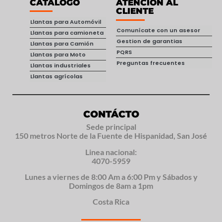
CATÁLOGO
ATENCIÓN AL
CLIENTE
Llantas para Automóvil
Comunícate con un asesor
Llantas para camioneta
Gestion de garantias
Llantas para Camión
PQRS
Llantas para Moto
Preguntas frecuentes
Llantas industriales
Llantas agrícolas
CONTÁCTO
Sede principal
150 metros Norte de la Fuente de Hispanidad, San José
Linea nacional:
4070-5959
Lunes a viernes de 8:00 Am a 6:00 Pm y Sábados y
Domingos de 8am a 1pm
Costa Rica