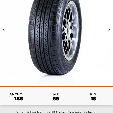
RIN
ANCHO
perfil
15
185
65
La llanta Landsail LS288 tiene un diseño moderno