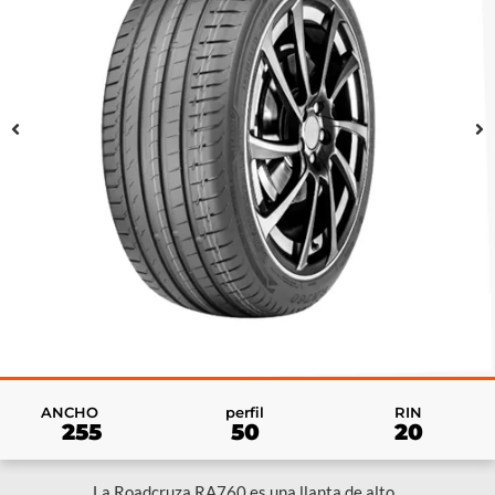
RIN
ANCHO
perfil
20
255
50
La Roadcruza RA760 es una llanta de alto