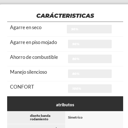
CARÁCTERISTICAS
Agarre en seco
90%
Agarre en piso mojado
90%
Ahorro de combustible
80%
Manejo silencioso
80%
CONFORT
100%
atributos
diseño banda
Simetrico
rodamiento