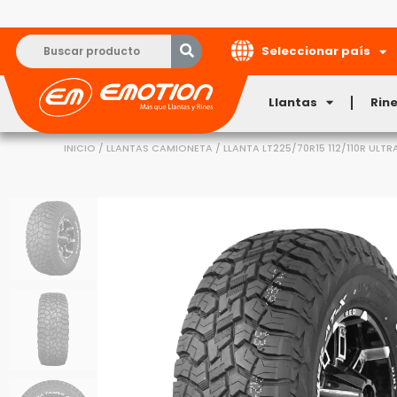
Seleccionar país
Llantas
Rin
INICIO
/
LLANTAS CAMIONETA
/ LLANTA LT225/70R15 112/110R UL