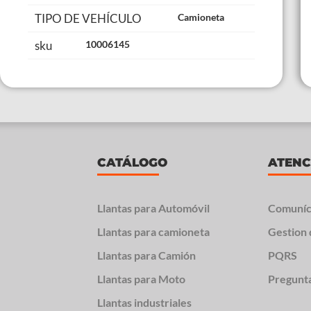
TIPO DE VEHÍCULO
Camioneta
sku
10006145
CATÁLOGO
ATENC
Llantas para Automóvil
Comuníc
Llantas para camioneta
Gestion 
Llantas para Camión
PQRS
Llantas para Moto
Pregunt
Llantas industriales