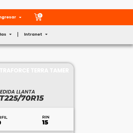
0
ngresar
Mas
Intranet
ULTRAFORCE TERRA TAMER
EDIDA LLANTA
T225/70R15
RIN
RFIL
15
0