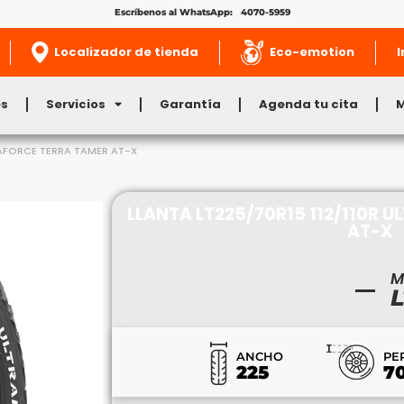
Escríbenos al WhatsApp: 4070-5959
Localizador de tienda
Eco-emotion
I
es
Servicios
Garantía
Agenda tu cita
TRAFORCE TERRA TAMER AT-X
LLANTA LT225/70R15 112/110R 
AT-X
M
L
ANCHO
PE
225
7