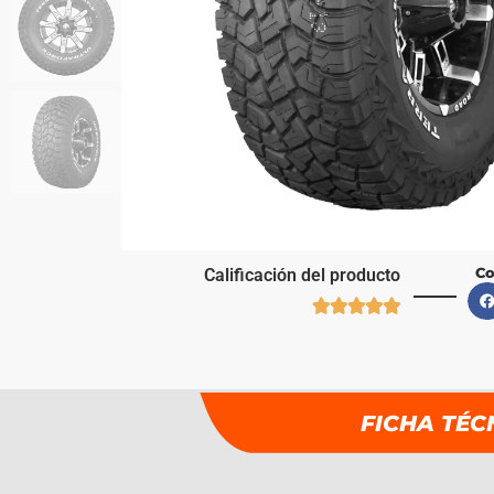
Co
Calificación del producto





FICHA TÉC