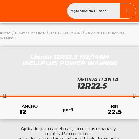
INICIO
/
LLANTAS CAMION
/ LLANTA 12R22.5 152/148M WELLPLUS POWER
WAM666
Llanta 12R22.5 152/148M
WELLPLUS POWER WAM666
MEDIDA LLANTA
12R22.5
RIN
ANCHO
perfil
22.5
12
Aplicado para carreteras, carreteras urbanas y
rurales. Patrón de tres
nervaduras, resistencia adicional al deslizamiento