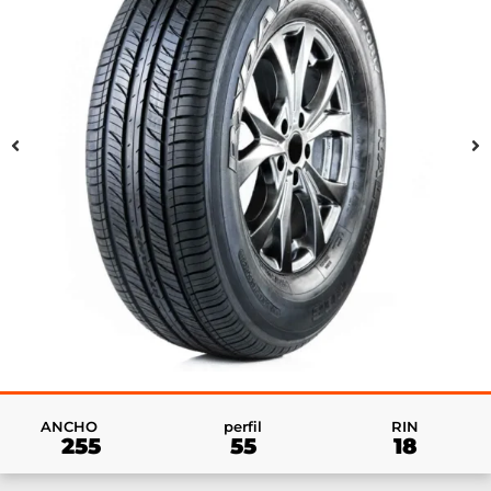
RIN
ANCHO
perfil
18
255
55