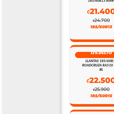
185/60R13 80H
21.40
₡
24.700
₡
185/60R13
13% DSCTO
LLANTAS 185/60R
ROADCRUZA RA510
BL
22.50
₡
25.900
₡
185/60R15