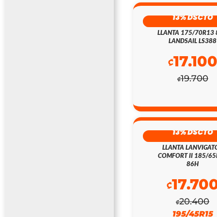
13% DSCTO
LLANTA 175/70R13
LANDSAIL LS388
17.10
₡
19.700
₡
13% DSCTO
LLANTA LANVIGAT
COMFORT II 185/6
86H
17.70
₡
20.400
₡
195/45R15