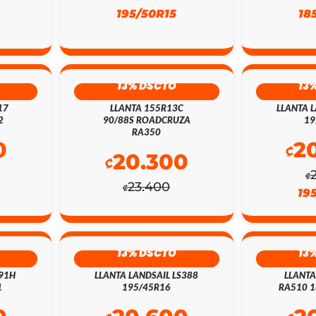
195/50R15
18
13% DSCTO
13
17
LLANTA 155R13C
LLANTA L
2
90/88S ROADCRUZA
19
RA350
0
2
₡
20.300
₡
₡
23.400
₡
19
13% DSCTO
13
 91H
LLANTA LANDSAIL LS388
LLANT
1
195/45R16
RA510 1