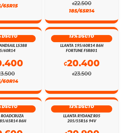
22.500
₡
5/65R15
185/65R14
% DSCTO
13% DSCTO
ANDSAIL LS388
LLANTA 195/60R14 86H
5/60R14
FORTUNE FSR801
0.400
20.400
₡
23.500
23.500
₡
5/60R14
% DSCTO
13% DSCTO
A ROADCRUZA
LLANTA RYDANZ R05
85/65R14 86H
205/55R16 94V