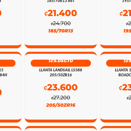
H
185/70R13 86T
195/
0
21.400
2
₡
₡
24.700
₡
₡
185/70R13
19
13% DSCTO
13
15
LLANTA LANDSAIL LS388
LLANTA 
 84H
205/50ZR16
ROADC
23.600
2
₡
₡
0
27.200
₡
₡
205/50ZR16