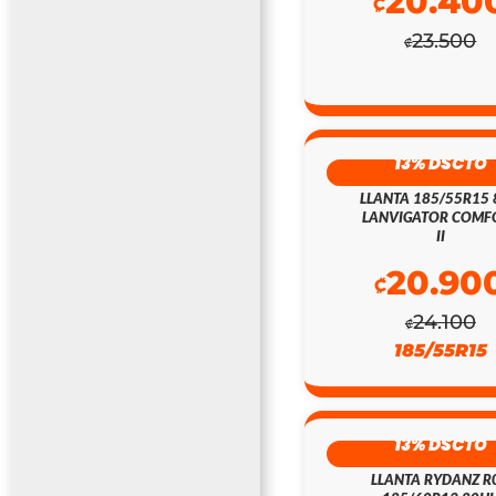
20.40
₡
23.500
₡
13% DSCTO
LLANTA 185/55R15
LANVIGATOR COMF
II
20.90
₡
24.100
₡
185/55R15
13% DSCTO
LLANTA RYDANZ R