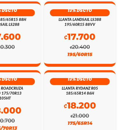
% DSCTO
13% DSCTO
185/65R15 88H
LLANTA LANDSAIL LS388
SAIL LS288
195/60R15 88VV
7.600
17.700
₡
20.300
20.400
₡
195/60R15
% DSCTO
13% DSCTO
A ROADCRUZA
LLANTA RYDANZ R05
 175/70R13
185/65R14 86H
105HT
18.200
₡
8.000
21.000
₡
20.700
175/65R14
5/70R13