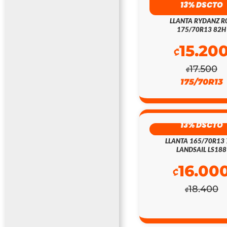
13% DSCTO
LLANTA RYDANZ R
175/70R13 82H
15.20
₡
17.500
₡
175/70R13
13% DSCTO
LLANTA 165/70R13 
LANDSAIL LS188
16.00
₡
18.400
₡