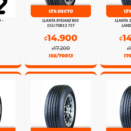
13% DSCTO
13
 –
LLANTA RYDANZ R05
LLANTA 
155/70R13 75T
LAND
14.900
1
₡
₡
17.200
₡
₡
155/70R13
17