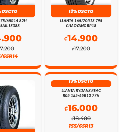
% DSCTO
13% DSCTO
175/65R14 82H
LLANTA 165/70R13 79S
SAIL LS388
CHAOYANG RP18
4.900
14.900
₡
17.200
17.200
₡
5/65R14
13% DSCTO
LLANTA RYDANZ REAC
R05 155/65R13 77H
16.000
₡
18.400
₡
155/65R13