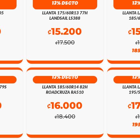
13% DSCTO
13
05
LLANTA 175/60R13 77H
LLANTA L
LANDSAIL LS388
185/
0
15.200
1
₡
₡
17.500
₡
₡
18
13% DSCTO
13
79S
LLANTA 185/60R14 82H
LLANTA L
ROADCRUZA RA510
195/
0
16.000
1
₡
₡
18.400
₡
₡
19