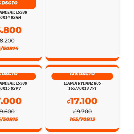
% DSCTO
ANDSAIL LS388
60R14 82HH
5.800
18.200
5/60R14
% DSCTO
13% DSCTO
ANDSAIL LS388
LLANTA RYDANZ R05
50R15 82VV
165/70R13 79T
7.000
17.100
₡
19.600
19.700
₡
5/50R15
165/70R13