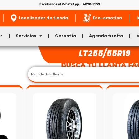
Escríbenos al WhatsApp: 4070-5959
Localizador de tienda
Eco-emotion
I
es
Servicios
Garantía
Agenda tu cita
LT255/55R19
BUSCA TU LLANTA FÁ