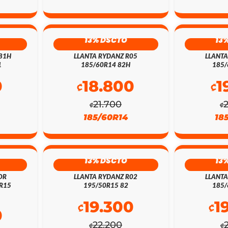
13% DSCTO
13
 81H
LLANTA RYDANZ R05
LLANTA
1
185/60R14 82H
185/
0
18.800
1
₡
₡
21.700
₡
₡
185/60R14
18
13% DSCTO
13
OR
LLANTA RYDANZ R02
LLANTA
0R15
195/50R15 82
185/
19.300
1
₡
₡
0
22.200
₡
₡