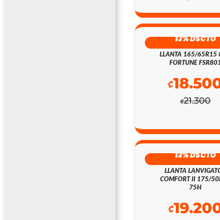
13% DSCTO
LLANTA 165/65R15
FORTUNE FSR80
18.50
₡
21.300
₡
13% DSCTO
LLANTA LANVIGAT
COMFORT II 175/5
75H
19.20
₡