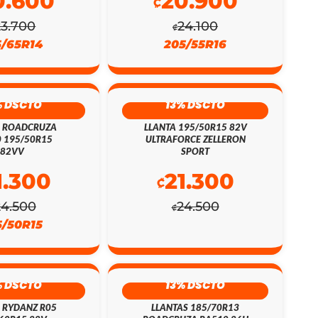
0.600
20.900
₡
23.700
24.100
₡
5/65R14
205/55R16
% DSCTO
13% DSCTO
A ROADCRUZA
LLANTA 195/50R15 82V
 195/50R15
ULTRAFORCE ZELLERON
82VV
SPORT
1.300
21.300
₡
24.500
24.500
₡
5/50R15
% DSCTO
13% DSCTO
 RYDANZ R05
LLANTAS 185/70R13