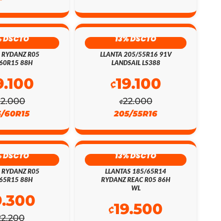
% DSCTO
13% DSCTO
 RYDANZ R05
LLANTA 205/55R16 91V
60R15 88H
LANDSAIL LS388
9.100
19.100
₡
22.000
22.000
₡
5/60R15
205/55R16
% DSCTO
13% DSCTO
 RYDANZ R05
LLANTAS 185/65R14
65R15 88H
RYDANZ REAC R05 86H
WL
9.300
19.500
₡
22.200