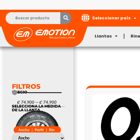
Seleccionar país
Llantas
Rin
FILTROS
PRECIO
₡
74.900
—
₡
74.900
SELECCIONA LA MEDIDA
DE LA LLANTA