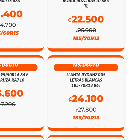
60R15 88V
ROADCRUZA RA510 86H
TL
1.400
22.500
₡
24.700
25.900
₡
5/60R15
185/70R13
% DSCTO
13% DSCTO
195/50R16 84V
LLANTA RYDANZ R05
RUZA RA710
LETRAS BLANCAS
185/70R13 86T
3.600
24.100
₡
27.200
27.800
₡
185/70R13