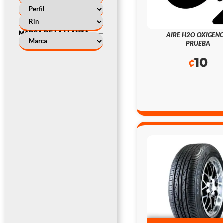
MARCA DE LA LLANTA
AIRE H2O OXIGENO
PRUEBA
10
₡