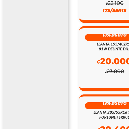
22.100
₡
175/55R15
13% DSCTO
LLANTA 195/40ZR
81W DELINTE DH
20.00
₡
23.000
₡
13% DSCTO
LLANTA 205/55R16
FORTUNE FSR80