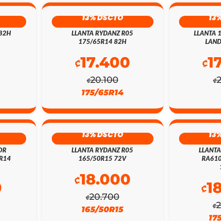
13% DSCTO
13
 82H
LLANTA RYDANZ R05
LLANTA 
175/65R14 82H
LAND
0
17.400
1
₡
₡
20.100
₡
₡
175/65R14
13% DSCTO
13
OR
LLANTA RYDANZ R05
LLANT
5R14
165/50R15 72V
RA610
18.000
₡
0
1
₡
20.700
₡
₡
165/50R15
17