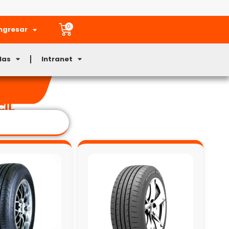
0
ngresar
Mas
Intranet
CIL