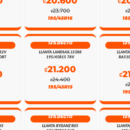
0
20.600
2
₡
₡
23.700
₡
₡
195/45R16
18
13% DSCTO
13
 82V
LLANTA LANDSAIL LS388
LLANT
ORT
195/45R15 78V
RA510
21.200
₡
0
2
₡
24.400
₡
₡
195/45R15
19
13% DSCTO
13
05
LLANTA RYDANZ R05
LLANTA