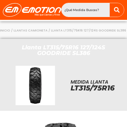
INICIO
/
LLANTAS CAMIONETA
/ LLANTA LT315/75R16 127/124S GOODRIDE SL386
Llanta LT315/75R16 127/124S
GOODRIDE SL386
MEDIDA LLANTA
LT315/75R16