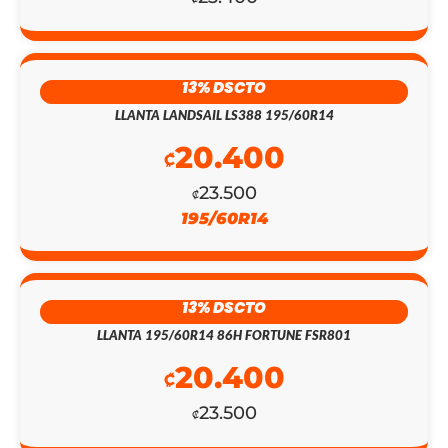
ORIGINAL
ACTUAL
ERA:
ES:
₡154.100.
₡134.000.
13% DSCTO
LLANTA LANDSAIL LS388 195/60R14
20.400
₡
23.500
₡
195/60R14
13% DSCTO
LLANTA 195/60R14 86H FORTUNE FSR801
20.400
₡
23.500
₡