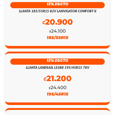
13% DSCTO
LLANTA 185/55R15 82V LANVIGATOR COMFORT II
20.900
₡
24.100
₡
185/55R15
EL
EL
13% DSCTO
LLANTA LANDSAIL LS388 195/45R15 78V
PRECIO
PRECIO
21.200
ORIGINAL
ACTUAL
₡
24.400
ERA:
ES:
₡
195/45R15
₡155.400.
₡135.100.