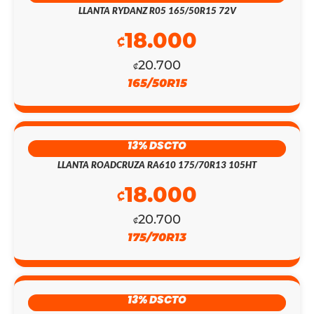
LLANTA RYDANZ R05 165/50R15 72V
18.000
₡
20.700
₡
165/50R15
13% DSCTO
LLANTA ROADCRUZA RA610 175/70R13 105HT
18.000
₡
20.700
₡
EL
EL
175/70R13
PRECIO
PRECIO
ORIGINAL
ACTUAL
13% DSCTO
ERA:
ES: