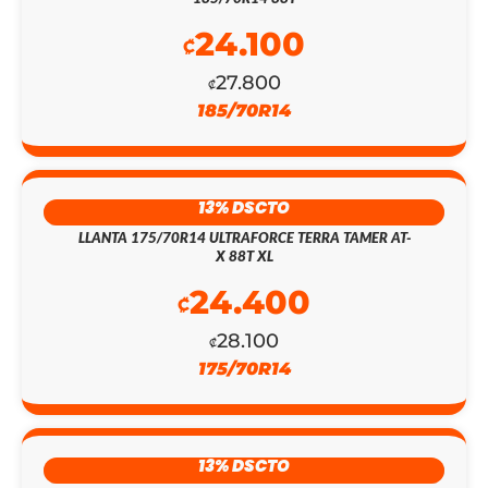
24.100
₡
27.800
₡
185/70R14
13% DSCTO
LLANTA 175/70R14 ULTRAFORCE TERRA TAMER AT-
X 88T XL
24.400
₡
28.100
₡
175/70R14
EL
EL
PRECIO
PRECIO
13% DSCTO