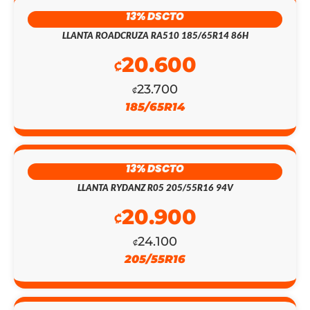
13% DSCTO
LLANTA ROADCRUZA RA510 185/65R14 86H
20.600
₡
EL
EL
23.700
₡
PRECIO
PRECIO
185/65R14
ORIGINAL
ACTUAL
ERA:
ES:
13% DSCTO
₡155.300.
₡135.000.
LLANTA RYDANZ R05 205/55R16 94V
20.900
₡
24.100
₡
205/55R16