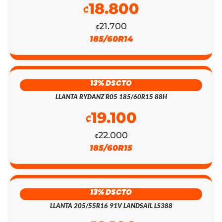
EL
EL
18.800
₡
PRECIO
PRECIO
21.700
₡
185/60R14
ORIGINAL
ACTUAL
ERA:
ES:
₡451.700.
₡130.900.
13% DSCTO
LLANTA RYDANZ R05 185/60R15 88H
19.100
₡
22.000
₡
185/60R15
13% DSCTO
LLANTA 205/55R16 91V LANDSAIL LS388