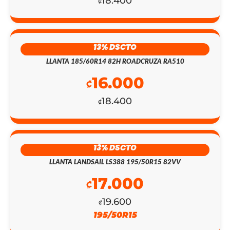
18.400
₡
13% DSCTO
LLANTA 185/60R14 82H ROADCRUZA RA510
16.000
₡
18.400
₡
13% DSCTO
LLANTA LANDSAIL LS388 195/50R15 82VV
17.000
₡
EL
EL
19.600
₡
195/50R15
PRECIO
PRECIO