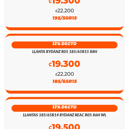
19.300
₡
22.200
₡
195/50R15
13% DSCTO
LLANTA RYDANZ R05 185/65R15 88H
19.300
₡
EL
EL
22.200
₡
185/65R15
PRECIO
PRECIO
ORIGINAL
ACTUAL
ERA:
ES:
13% DSCTO
LLANTAS 185/65R14 RYDANZ REAC R05 86H WL
₡153.900.
₡133.800.
19.500
₡