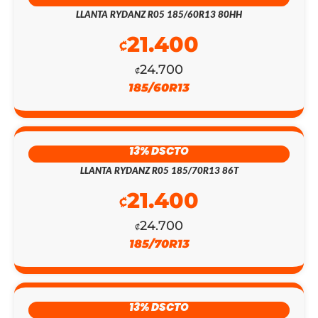
₡475.100.
₡137.700.
LLANTA RYDANZ R05 185/60R13 80HH
21.400
₡
24.700
₡
185/60R13
13% DSCTO
LLANTA RYDANZ R05 185/70R13 86T
21.400
₡
24.700
₡
185/70R13
13% DSCTO