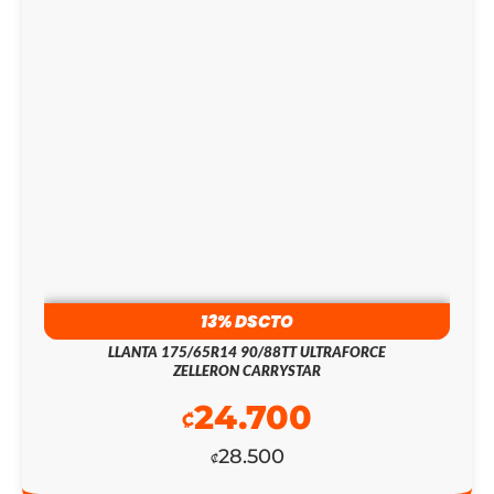
24.700
₡
28.500
₡
13% DSCTO
LLANTA 195/45R15 78V CONTINENTAL SPORT
CONTACT 2
25.000
₡
28.800
₡
13% DSCTO
LLANTA 185/55R14 80H CONTINENTAL PREMIUM
CONTACT 2