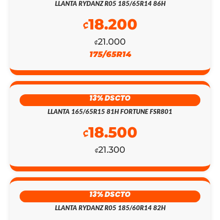
LLANTA RYDANZ R05 185/65R14 86H
₡148.700.
₡129.300.
18.200
₡
21.000
₡
175/65R14
13% DSCTO
LLANTA 165/65R15 81H FORTUNE FSR801
18.500
₡
21.300
₡
13% DSCTO
LLANTA RYDANZ R05 185/60R14 82H