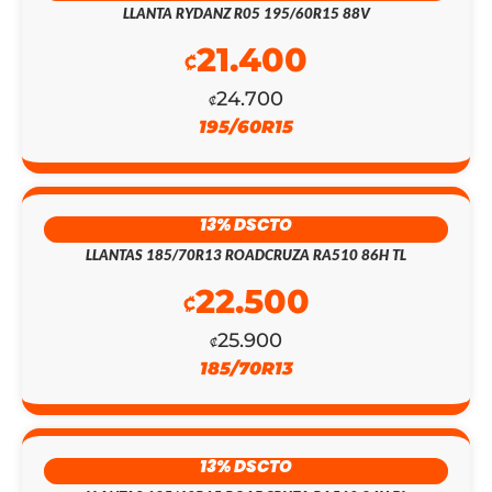
EL
EL
LLANTA RYDANZ R05 195/60R15 88V
PRECIO
PRECIO
21.400
₡
ORIGINAL
ACTUAL
24.700
₡
195/60R15
ERA:
ES:
₡158.700.
₡138.000.
13% DSCTO
LLANTAS 185/70R13 ROADCRUZA RA510 86H TL
22.500
₡
25.900
₡
185/70R13
13% DSCTO