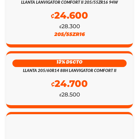
ORIGINAL
ACTUAL
LLANTA LANVIGATOR COMFORT II 205/55ZR16 94W
24.600
ERA:
ES:
₡
₡495.800.
₡143.700.
28.300
₡
205/55ZR16
13% DSCTO
LLANTA 205/60R14 88H LANVIGATOR COMFORT II
24.700
₡
28.500
₡
13% DSCTO
LLANTA 175/65R14 90/88TT ULTRAFORCE
ZELLERON CARRYSTAR