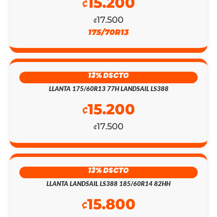
15.200
₡
17.500
₡
175/70R13
EL
EL
13% DSCTO
PRECIO
PRECIO
LLANTA 175/60R13 77H LANDSAIL LS388
ORIGINAL
ACTUAL
15.200
₡
ERA:
ES:
17.500
₡
₡143.800.
₡125.000.
13% DSCTO
LLANTA LANDSAIL LS388 185/60R14 82HH
15.800
₡