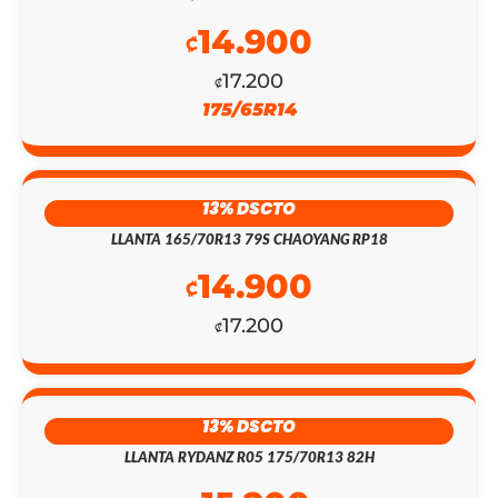
EL
EL
14.900
₡
PRECIO
PRECIO
17.200
₡
ORIGINAL
ACTUAL
175/65R14
ERA:
ES:
₡143.800.
₡125.000.
13% DSCTO
LLANTA 165/70R13 79S CHAOYANG RP18
14.900
₡
17.200
₡
13% DSCTO
LLANTA RYDANZ R05 175/70R13 82H