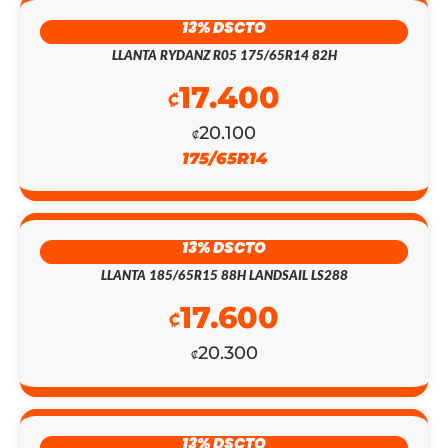
13% DSCTO
EL
EL
LLANTA RYDANZ R05 175/65R14 82H
17.400
PRECIO
PRECIO
₡
ORIGINAL
ACTUAL
20.100
₡
175/65R14
ERA:
ES:
₡442.300.
₡128.200.
13% DSCTO
LLANTA 185/65R15 88H LANDSAIL LS288
17.600
₡
20.300
₡
13% DSCTO