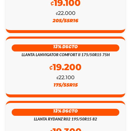
19.100
₡
22.000
₡
205/55R16
EL
EL
13% DSCTO
PRECIO
PRECIO
LLANTA LANVIGATOR COMFORT II 175/50R15 75H
ORIGINAL
ACTUAL
19.200
₡
ERA:
ES:
22.100
₡
₡153.400.
₡133.350.
175/55R15
13% DSCTO
LLANTA RYDANZ R02 195/50R15 82