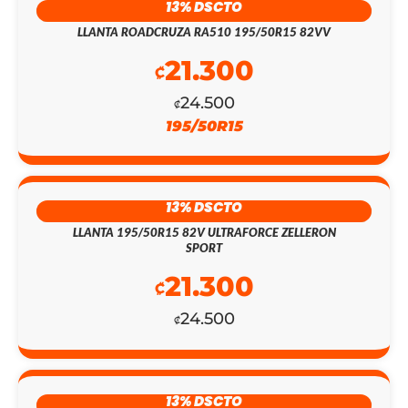
13% DSCTO
LLANTA ROADCRUZA RA510 195/50R15 82VV
21.300
₡
24.500
₡
195/50R15
13% DSCTO
LLANTA 195/50R15 82V ULTRAFORCE ZELLERON
SPORT
21.300
₡
EL
EL
24.500
₡
PRECIO
PRECIO
ORIGINAL
ACTUAL
ERA:
ES:
13% DSCTO