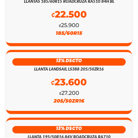
LLANTAS 185/60R15 ROADCRUZA RA510 84H BL
22.500
₡
25.900
₡
185/60R15
EL
EL
PRECIO
PRECIO
13% DSCTO
ORIGINAL
ACTUAL
LLANTA LANDSAIL LS388 205/50ZR16
ERA:
ES:
23.600
₡
₡481.000.
₡139.400.
27.200
₡
205/50ZR16
13% DSCTO
LLANTA 195/50R16 84V ROADCRUZA RA710