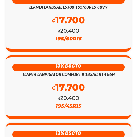
LLANTA LANDSAIL LS388 195/60R15 88VV
17.700
₡
20.400
₡
195/60R15
EL
EL
13% DSCTO
PRECIO
PRECIO
LLANTA LANVIGATOR COMFORT II 185/65R14 86H
ORIGINAL
ACTUAL
17.700
₡
ERA:
ES:
20.400
₡
₡147.700.
₡128.400.
195/45R15
13% DSCTO