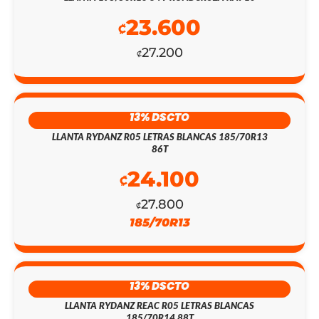
23.600
₡
27.200
₡
13% DSCTO
LLANTA RYDANZ R05 LETRAS BLANCAS 185/70R13
86T
24.100
EL
EL
₡
PRECIO
PRECIO
27.800
₡
185/70R13
ORIGINAL
ACTUAL
ERA:
ES:
₡487.500.
₡141.300.
13% DSCTO
LLANTA RYDANZ REAC R05 LETRAS BLANCAS
185/70R14 88T