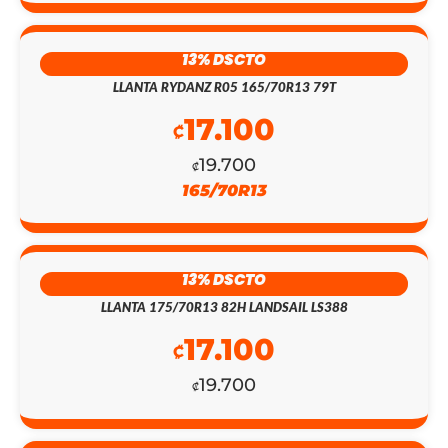
ORIGINAL
ACTUAL
ERA:
ES:
13% DSCTO
₡147.200.
₡128.000.
LLANTA RYDANZ R05 165/70R13 79T
17.100
₡
19.700
₡
165/70R13
13% DSCTO
LLANTA 175/70R13 82H LANDSAIL LS388
17.100
₡
19.700
₡