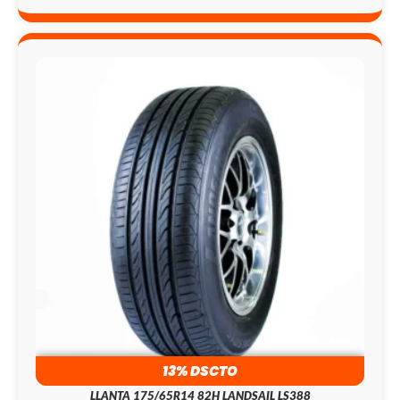
ERA:
ES:
₡431.300.
₡125.000.
13% DSCTO
LLANTA 175/65R14 82H LANDSAIL LS388