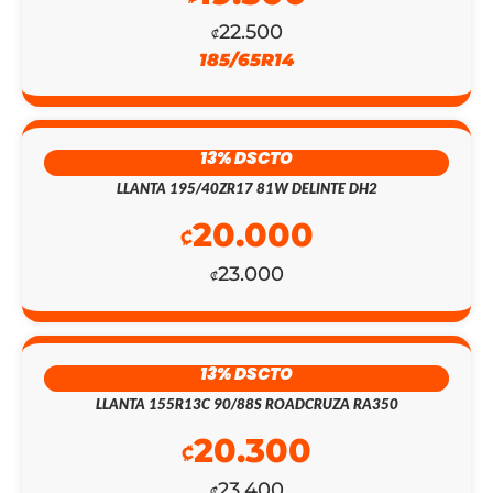
22.500
₡
185/65R14
13% DSCTO
LLANTA 195/40ZR17 81W DELINTE DH2
20.000
₡
23.000
₡
13% DSCTO
LLANTA 155R13C 90/88S ROADCRUZA RA350
EL
EL
20.300
PRECIO
PRECIO
₡
23.400
₡