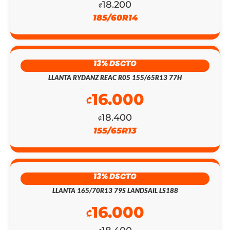
18.200
₡
185/60R14
13% DSCTO
LLANTA RYDANZ REAC R05 155/65R13 77H
16.000
₡
18.400
₡
155/65R13
EL
EL
PRECIO
PRECIO
13% DSCTO
ORIGINAL
ACTUAL
LLANTA 165/70R13 79S LANDSAIL LS188
ERA:
ES:
16.000
₡
₡145.300.
₡126.300.