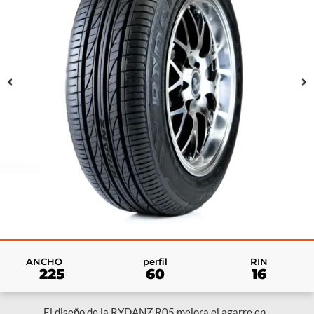
RIN
ANCHO
perfil
16
225
60
El diseño de la RYDANZ R05 mejora el agarre en