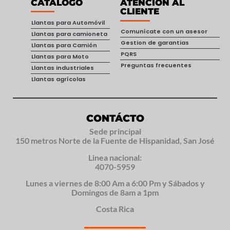
CATÁLOGO
ATENCIÓN AL
CLIENTE
Llantas para Automóvil
Comunícate con un asesor
Llantas para camioneta
Gestion de garantias
Llantas para Camión
PQRS
Llantas para Moto
Preguntas frecuentes
Llantas industriales
Llantas agrícolas
CONTÁCTO
Sede principal
150 metros Norte de la Fuente de Hispanidad, San José
Linea nacional:
4070-5959
Lunes a viernes de 8:00 Am a 6:00 Pm y Sábados y
Domingos de 8am a 1pm
Costa Rica