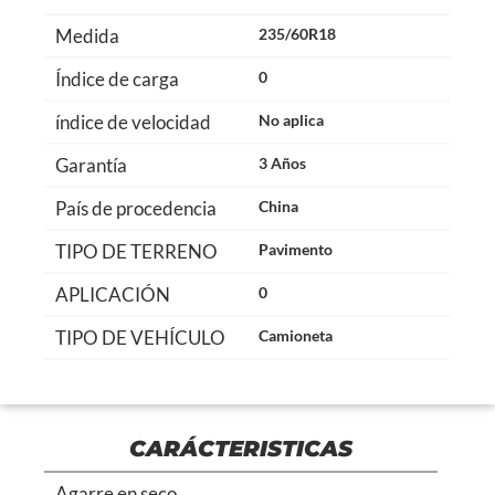
Medida
235/60R18
Índice de carga
0
índice de velocidad
No aplica
Garantía
3 Años
País de procedencia
China
TIPO DE TERRENO
Pavimento
APLICACIÓN
0
TIPO DE VEHÍCULO
Camioneta
CARÁCTERISTICAS
Agarre en seco