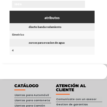
100%
atributos
diseño banda rodamiento
Simetrico
zurcos para evacion de agua
4
CATÁLOGO
ATENCIÓN AL
CLIENTE
Llantas para Automóvil
Comunícate con un asesor
Llantas para camioneta
Gestion de garantias
Llantas para Camión