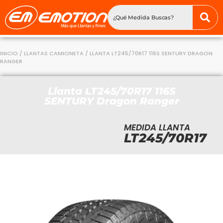
INICIO
/
LLANTAS CAMIONETA
/ LLANTA LT245/70R17 116S SENTURY DRAGON
RANGER
Llanta LT245/70R17 116S
SENTURY Dragon Ranger
MEDIDA LLANTA
LT245/70R17