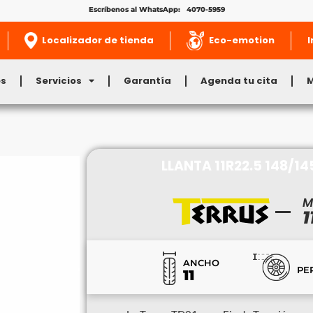
Escríbenos al WhatsApp: 4070-5959
Localizador de tienda
Eco-emotion
I
es
Servicios
Garantía
Agenda tu cita
LLANTA 11R22.5 148/14
M
1
ANCHO
PE
11