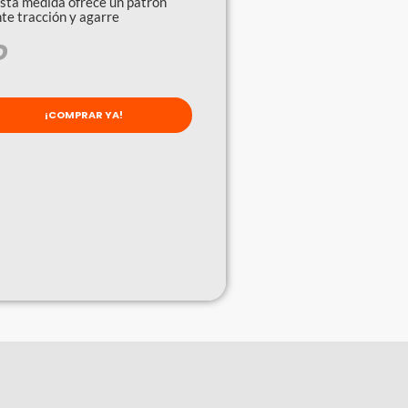
esta medida ofrece un patrón
te tracción y agarre
O
¡COMPRAR YA!