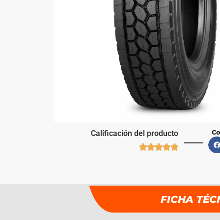
Co
Calificación del producto





FICHA TÉC