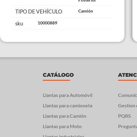
TIPO DE VEHÍCULO
Camión
sku
10000889
CATÁLOGO
ATENC
Llantas para Automóvil
Comuníc
Llantas para camioneta
Gestion 
Llantas para Camión
PQRS
Llantas para Moto
Pregunt
Llantas industriales