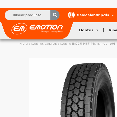
Seleccionar país
Llantas
Rin
INICIO
/
LLANTAS CAMION
/ LLANTA 11R22.5 148/145L TERRUS TD01