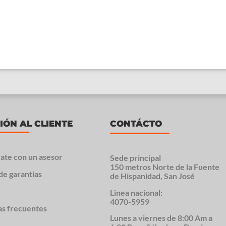
IÓN AL CLIENTE
CONTÁCTO
ate con un asesor
Sede principal
150 metros Norte de la Fuente
de garantias
de Hispanidad, San José
Linea nacional:
4070-5959
as frecuentes
Lunes a viernes de 8:00 Am a