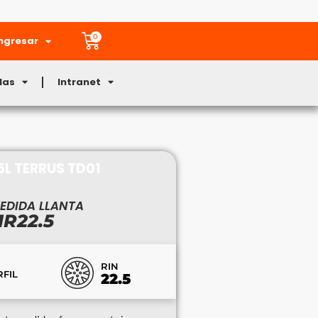
0
ngresar
Mas
Intranet
5L TERRUS TD01
EDIDA LLANTA
1R22.5
RIN
RFIL
22.5