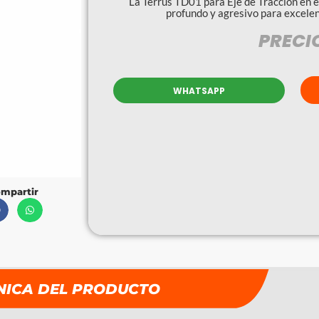
La Terrus TD01 para Eje de Tracción en 
profundo y agresivo para excelen
PRECI
WHATSAPP
mpartir
NICA DEL PRODUCTO