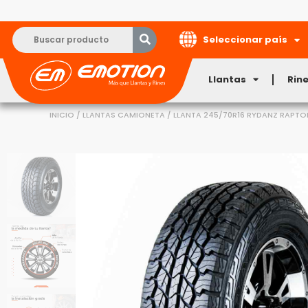
Seleccionar país
Llantas
Rin
INICIO
/
LLANTAS CAMIONETA
/ LLANTA 245/70R16 RYDANZ RAPTOR