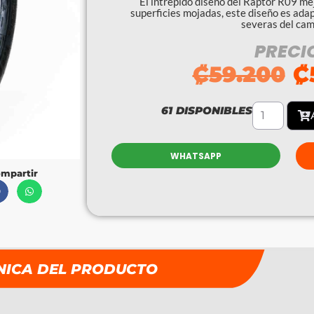
El intrépido diseño del Raptor R09 me
superficies mojadas, este diseño es ada
severas del cam
PRECI
₡
59.200
₡
61 DISPONIBLES
WHATSAPP
mpartir
NICA DEL PRODUCTO