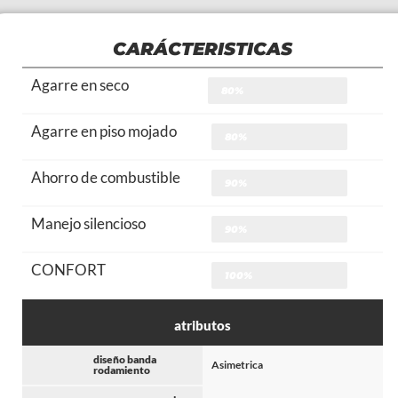
CARÁCTERISTICAS
Agarre en seco
80%
Agarre en piso mojado
80%
Ahorro de combustible
90%
Manejo silencioso
90%
CONFORT
100%
atributos
diseño banda
Asimetrica
rodamiento