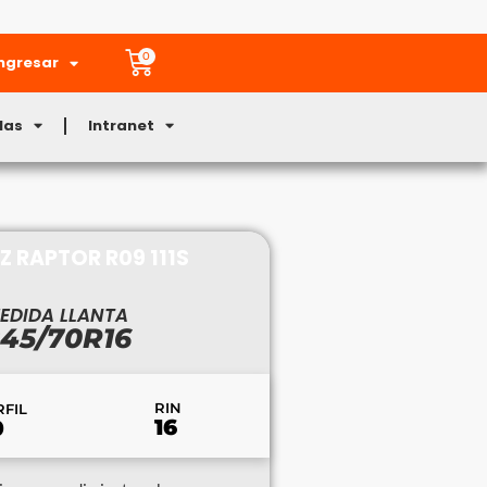
0
ngresar
Mas
Intranet
 RAPTOR R09 111S
EDIDA LLANTA
45/70R16
RIN
RFIL
16
0