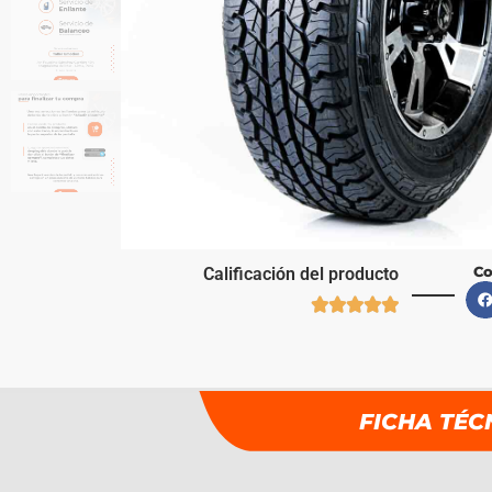
Co
Calificación del producto





FICHA TÉC