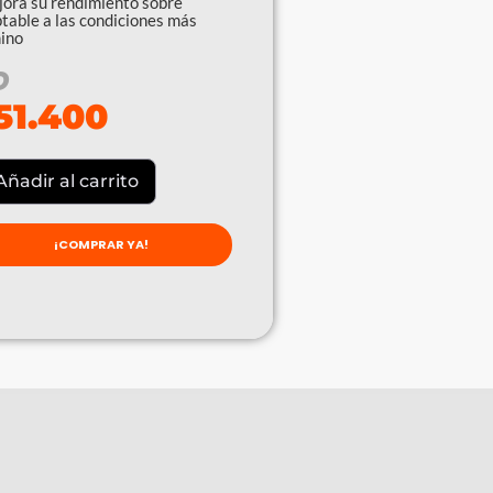
jora su rendimiento sobre
ptable a las condiciones más
ino
O
51.400
Añadir al carrito
¡COMPRAR YA!