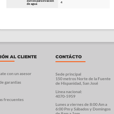
zurcos para evacion
4
de agua
IÓN AL CLIENTE
CONTÁCTO
ate con un asesor
Sede principal
150 metros Norte de la Fuente
de garantias
de Hispanidad, San José
Linea nacional:
4070-5959
as frecuentes
Lunes a viernes de 8:00 Am a
6:00 Pm y Sábados y Domingos
de 8am a 1pm