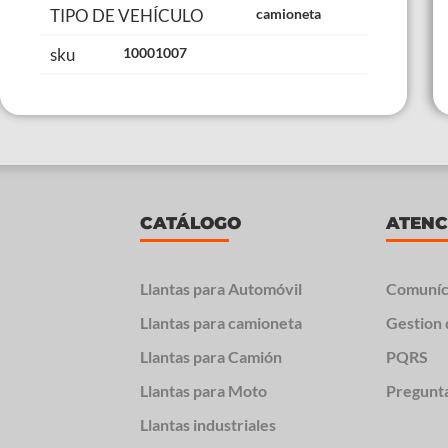
TIPO DE VEHÍCULO
camioneta
sku
10001007
CATÁLOGO
ATENC
Llantas para Automóvil
Comuníc
Llantas para camioneta
Gestion 
Llantas para Camión
PQRS
Llantas para Moto
Pregunt
Llantas industriales