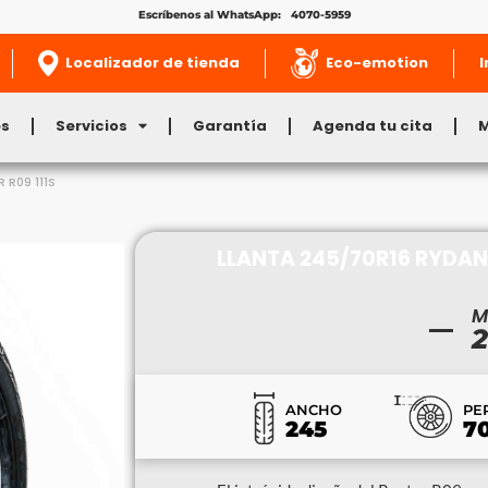
Escríbenos al WhatsApp: 4070-5959
Localizador de tienda
Eco-emotion
I
es
Servicios
Garantía
Agenda tu cita
 R09 111S
LLANTA 245/70R16 RYDANZ
M
2
ANCHO
PE
245
7