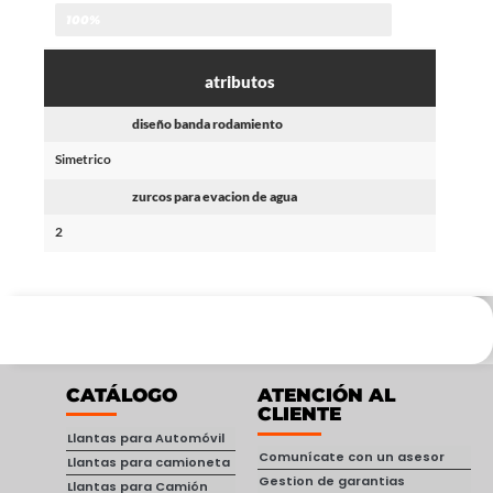
100%
atributos
diseño banda rodamiento
Simetrico
zurcos para evacion de agua
2
CATÁLOGO
ATENCIÓN AL
CLIENTE
Llantas para Automóvil
Comunícate con un asesor
Llantas para camioneta
Gestion de garantias
Llantas para Camión