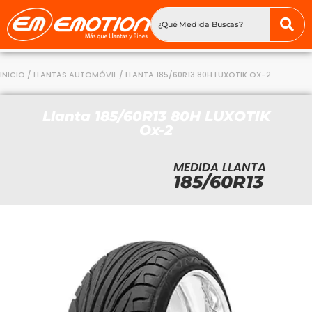
INICIO
/
LLANTAS AUTOMÓVIL
/ LLANTA 185/60R13 80H LUXOTIK OX-2
Llanta 185/60R13 80H LUXOTIK
Ox-2
MEDIDA LLANTA
185/60R13