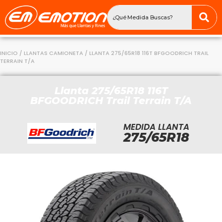
INICIO
/
LLANTAS CAMIONETA
/ LLANTA 275/65R18 116T BFGOODRICH TRAIL
TERRAIN T/A
Llanta 275/65R18 116T
BFGOODRICH Trail Terrain T/A
MEDIDA LLANTA
275/65R18