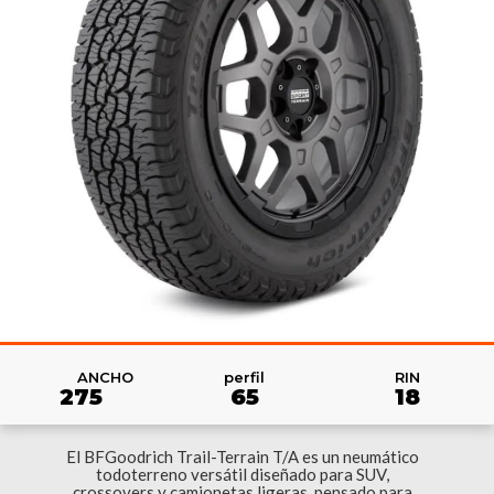
RIN
ANCHO
perfil
18
275
65
El BFGoodrich Trail-Terrain T/A es un neumático
todoterreno versátil diseñado para SUV,
crossovers y camionetas ligeras, pensado para