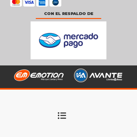
CON EL RESPALDO DE
Todos los derechos reservados Llantas Emotion S.A.S. – NIT 901.220.253-9