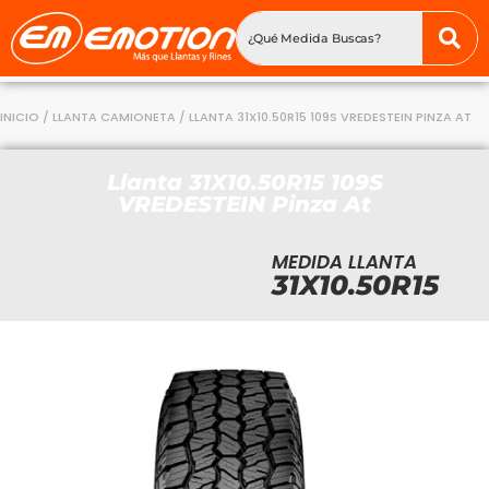
INICIO
/
LLANTA CAMIONETA
/ LLANTA 31X10.50R15 109S VREDESTEIN PINZA AT
Llanta 31X10.50R15 109S
VREDESTEIN Pinza At
MEDIDA LLANTA
31X10.50R15