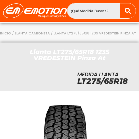
INICIO
/
LLANTA CAMIONETA
/ LLANTA LT275/65R18 123S VREDESTEIN PINZA AT
Llanta LT275/65R18 123S
VREDESTEIN Pinza At
MEDIDA LLANTA
LT275/65R18