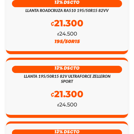
13% DSCTO
PRECIO
PRECIO
LLANTA ROADCRUZA RA510 195/50R15 82VV
ORIGINAL
ACTUAL
21.300
₡
ERA:
ES:
24.500
₡
₡153.900.
₡133.800.
195/50R15
13% DSCTO
LLANTA 195/50R15 82V ULTRAFORCE ZELLERON
SPORT
21.300
₡
24.500
₡
13% DSCTO