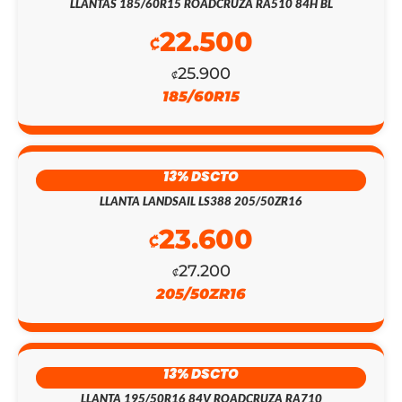
LLANTAS 185/60R15 ROADCRUZA RA510 84H BL
22.500
₡
25.900
₡
185/60R15
13% DSCTO
LLANTA LANDSAIL LS388 205/50ZR16
23.600
₡
EL
EL
27.200
₡
PRECIO
PRECIO
205/50ZR16
ORIGINAL
ACTUAL
ERA:
ES:
13% DSCTO
₡155.300.
₡135.000.
LLANTA 195/50R16 84V ROADCRUZA RA710