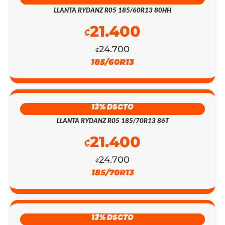
LLANTA RYDANZ R05 185/60R13 80HH
21.400
₡
EL
EL
24.700
₡
185/60R13
PRECIO
PRECIO
ORIGINAL
ACTUAL
ERA:
ES:
13% DSCTO
₡154.100.
₡134.000.
LLANTA RYDANZ R05 185/70R13 86T
21.400
₡
24.700
₡
185/70R13
13% DSCTO