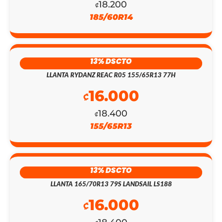
₡143.300.
₡124.600.
18.200
₡
185/60R14
13% DSCTO
LLANTA RYDANZ REAC R05 155/65R13 77H
16.000
₡
18.400
₡
155/65R13
13% DSCTO
LLANTA 165/70R13 79S LANDSAIL LS188
16.000
₡
EL
EL