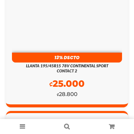
PRECIO
PRECIO
ORIGINAL
ACTUAL
ERA:
ES:
₡487.500.
₡141.300.
13% DSCTO
LLANTA 195/45R15 78V CONTINENTAL SPORT
CONTACT 2
25.000
₡
28.800
₡