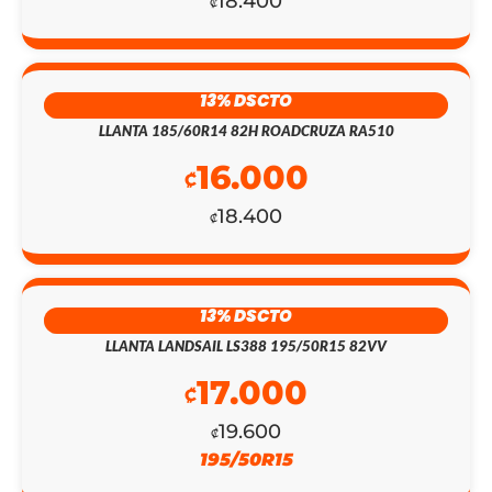
18.400
₡
PRECIO
PRECIO
ORIGINAL
ACTUAL
13% DSCTO
ERA:
ES:
LLANTA 185/60R14 82H ROADCRUZA RA510
₡430.800.
₡124.850.
16.000
₡
18.400
₡
13% DSCTO
LLANTA LANDSAIL LS388 195/50R15 82VV
17.000
₡
19.600
₡
195/50R15