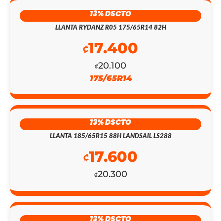
13% DSCTO
LLANTA RYDANZ R05 175/65R14 82H
17.400
₡
20.100
₡
175/65R14
EL
EL
PRECIO
PRECIO
13% DSCTO
ORIGINAL
ACTUAL
LLANTA 185/65R15 88H LANDSAIL LS288
ERA:
ES:
17.600
₡
₡143.800.
₡125.000.
20.300
₡
13% DSCTO