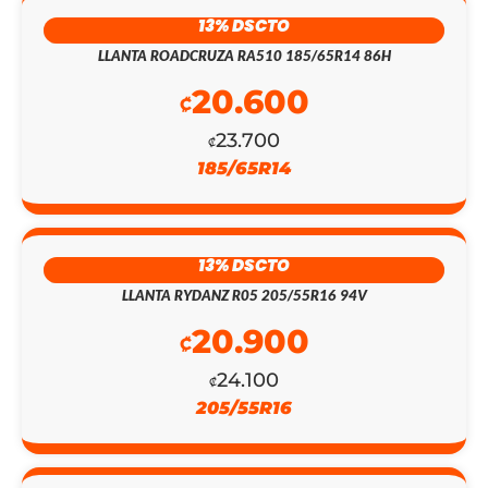
13% DSCTO
LLANTA ROADCRUZA RA510 185/65R14 86H
20.600
₡
23.700
₡
185/65R14
13% DSCTO
LLANTA RYDANZ R05 205/55R16 94V
20.900
EL
EL
₡
PRECIO
PRECIO
24.100
₡
205/55R16
ORIGINAL
ACTUAL
ERA:
ES: