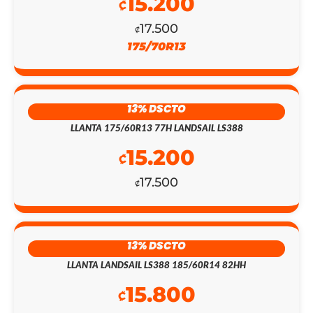
15.200
₡
17.500
₡
175/70R13
13% DSCTO
LLANTA 175/60R13 77H LANDSAIL LS388
15.200
₡
17.500
₡
EL
EL
PRECIO
PRECIO
13% DSCTO
ORIGINAL
ACTUAL
LLANTA LANDSAIL LS388 185/60R14 82HH
ERA:
ES:
15.800
₡