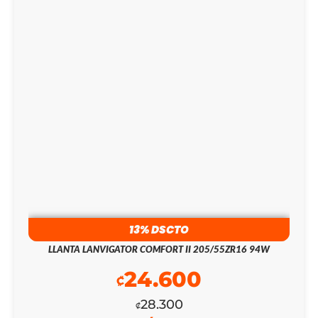
EL
EL
PRECIO
PRECIO
ORIGINAL
ACTUAL
ERA:
ES:
₡475.100.
₡137.700.
13% DSCTO
LLANTA LANVIGATOR COMFORT II 205/55ZR16 94W
24.600
₡
28.300
₡