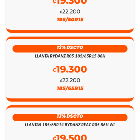
19.300
₡
22.200
₡
195/50R15
13% DSCTO
LLANTA RYDANZ R05 185/65R15 88H
19.300
₡
22.200
₡
185/65R15
EL
EL
13% DSCTO
PRECIO
PRECIO
LLANTAS 185/65R14 RYDANZ REAC R05 86H WL
ORIGINAL
ACTUAL
19.500
₡