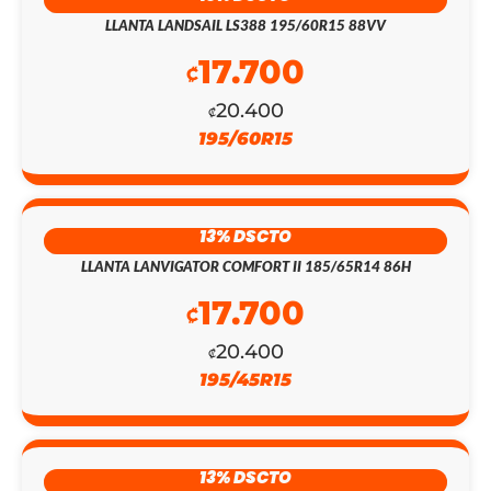
LLANTA LANDSAIL LS388 195/60R15 88VV
17.700
₡
20.400
₡
195/60R15
13% DSCTO
LLANTA LANVIGATOR COMFORT II 185/65R14 86H
17.700
₡
EL
EL
20.400
₡
PRECIO
PRECIO
195/45R15
ORIGINAL
ACTUAL
ERA:
ES:
13% DSCTO