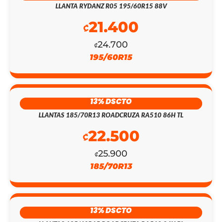
LLANTA RYDANZ R05 195/60R15 88V
21.400
₡
24.700
₡
195/60R15
13% DSCTO
LLANTAS 185/70R13 ROADCRUZA RA510 86H TL
22.500
₡
25.900
₡
185/70R13
13% DSCTO