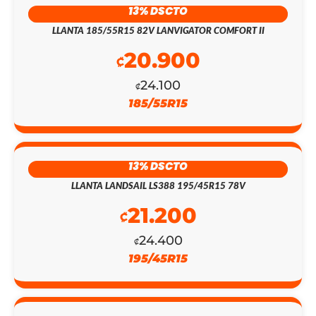
₡153.400.
₡133.350.
13% DSCTO
LLANTA 185/55R15 82V LANVIGATOR COMFORT II
20.900
₡
24.100
₡
185/55R15
13% DSCTO
LLANTA LANDSAIL LS388 195/45R15 78V
21.200
₡
24.400
₡
195/45R15
EL
EL