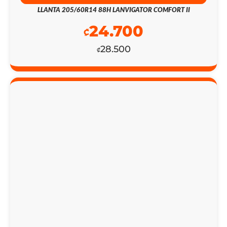
LLANTA 205/60R14 88H LANVIGATOR COMFORT II
24.700
₡
28.500
₡
EL
EL
PRECIO
PRECIO
ORIGINAL
ACTUAL
ERA:
ES: