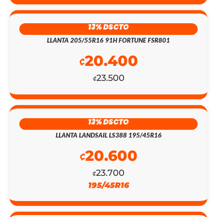
13% DSCTO
LLANTA 205/55R16 91H FORTUNE FSR801
20.400
₡
23.500
₡
EL
EL
PRECIO
PRECIO
ORIGINAL
ACTUAL
13% DSCTO
LLANTA LANDSAIL LS388 195/45R16
ERA:
ES:
20.600
₡451.700.
₡130.900.
₡
23.700
₡
195/45R16