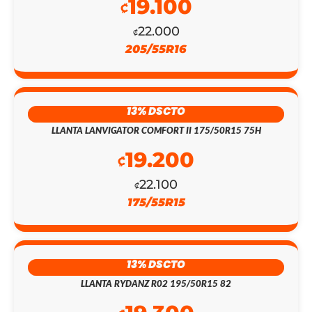
19.100
₡
22.000
₡
205/55R16
13% DSCTO
LLANTA LANVIGATOR COMFORT II 175/50R15 75H
19.200
EL
EL
₡
PRECIO
PRECIO
22.100
₡
175/55R15
ORIGINAL
ACTUAL
ERA:
ES:
₡442.300.
₡128.200.
13% DSCTO
LLANTA RYDANZ R02 195/50R15 82