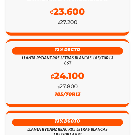
23.600
₡
27.200
₡
13% DSCTO
LLANTA RYDANZ R05 LETRAS BLANCAS 185/70R13
86T
24.100
₡
27.800
₡
185/70R13
EL
EL
13% DSCTO
LLANTA RYDANZ REAC R05 LETRAS BLANCAS
PRECIO
PRECIO
185/70R14 88T