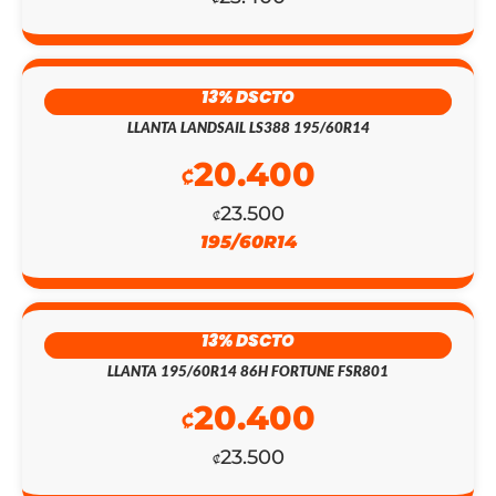
EL
EL
PRECIO
PRECIO
13% DSCTO
ORIGINAL
ACTUAL
LLANTA LANDSAIL LS388 195/60R14
20.400
ERA:
ES:
₡
₡148.700.
₡129.300.
23.500
₡
195/60R14
13% DSCTO
LLANTA 195/60R14 86H FORTUNE FSR801
20.400
₡
23.500
₡