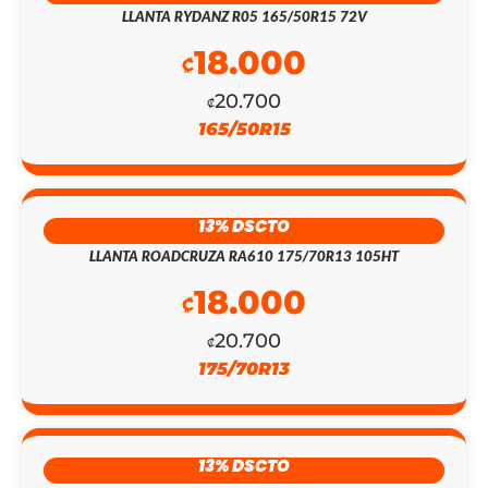
₡143.800.
₡125.000.
LLANTA RYDANZ R05 165/50R15 72V
18.000
₡
20.700
₡
165/50R15
13% DSCTO
LLANTA ROADCRUZA RA610 175/70R13 105HT
18.000
₡
20.700
₡
175/70R13
13% DSCTO
EL
EL