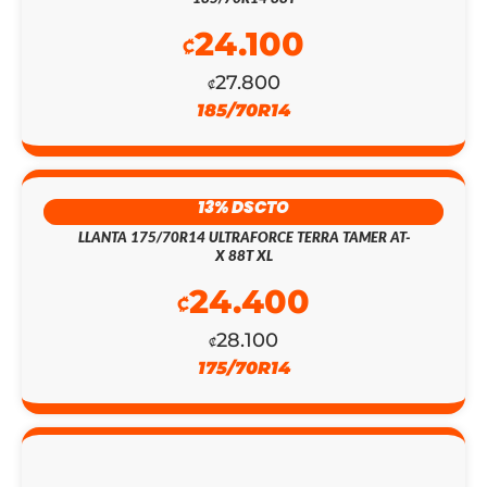
ORIGINAL
ACTUAL
24.100
₡
ERA:
ES:
27.800
₡
₡155.400.
₡135.100.
185/70R14
13% DSCTO
LLANTA 175/70R14 ULTRAFORCE TERRA TAMER AT-
X 88T XL
24.400
₡
28.100
₡
175/70R14