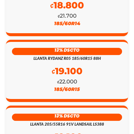
18.800
₡
21.700
₡
185/60R14
EL
EL
PRECIO
PRECIO
13% DSCTO
ORIGINAL
ACTUAL
LLANTA RYDANZ R05 185/60R15 88H
ERA:
ES:
19.100
₡
₡147.200.
₡128.000.
22.000
₡
185/60R15
13% DSCTO
LLANTA 205/55R16 91V LANDSAIL LS388