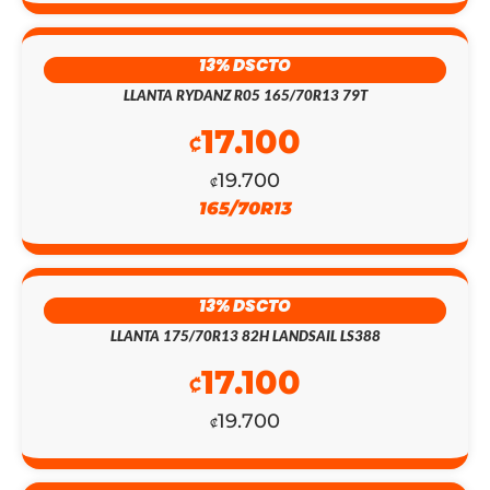
13% DSCTO
EL
EL
LLANTA RYDANZ R05 165/70R13 79T
PRECIO
PRECIO
17.100
₡
ORIGINAL
ACTUAL
19.700
₡
ERA:
ES:
165/70R13
₡431.300.
₡125.000.
13% DSCTO
LLANTA 175/70R13 82H LANDSAIL LS388
17.100
₡
19.700
₡