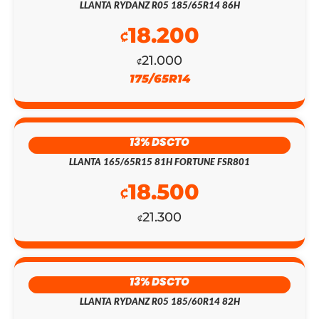
LLANTA RYDANZ R05 185/65R14 86H
PRECIO
PRECIO
18.200
₡
ORIGINAL
ACTUAL
21.000
₡
ERA:
ES:
175/65R14
₡145.300.
₡126.300.
13% DSCTO
LLANTA 165/65R15 81H FORTUNE FSR801
18.500
₡
21.300
₡
13% DSCTO
LLANTA RYDANZ R05 185/60R14 82H