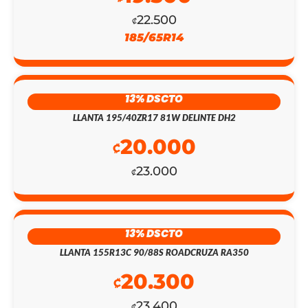
ERA:
ES:
22.500
₡
185/65R14
₡147.700.
₡128.400.
13% DSCTO
LLANTA 195/40ZR17 81W DELINTE DH2
20.000
₡
23.000
₡
13% DSCTO
LLANTA 155R13C 90/88S ROADCRUZA RA350
20.300
₡
23.400
₡