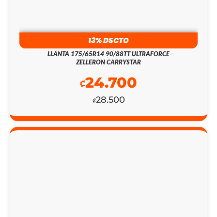
₡481.000.
₡139.400.
13% DSCTO
LLANTA 175/65R14 90/88TT ULTRAFORCE
ZELLERON CARRYSTAR
24.700
₡
28.500
₡
EL
EL