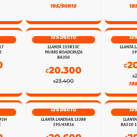
195/50R15
18
13% DSCTO
13
17
LLANTA 155R13C
LLANTA L
2
90/88S ROADCRUZA
19
RA350
0
2
₡
20.300
₡
₡
23.400
₡
19
13% DSCTO
13
 91H
LLANTA LANDSAIL LS388
LLANT
1
195/45R16
RA510 1