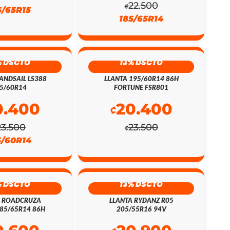
22.500
₡
5/65R15
185/65R14
% DSCTO
13% DSCTO
ANDSAIL LS388
LLANTA 195/60R14 86H
5/60R14
FORTUNE FSR801
0.400
20.400
₡
23.500
23.500
₡
5/60R14
% DSCTO
13% DSCTO
A ROADCRUZA
LLANTA RYDANZ R05
85/65R14 86H
205/55R16 94V