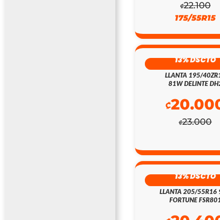
22.100
₡
175/55R15
13% DSCTO
LLANTA 195/40ZR
81W DELINTE DH
20.00
₡
23.000
₡
13% DSCTO
LLANTA 205/55R16
FORTUNE FSR80