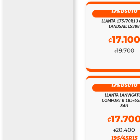
13% DSCTO
LLANTA 175/70R13
LANDSAIL LS388
17.10
₡
19.700
₡
13% DSCTO
LLANTA LANVIGAT
COMFORT II 185/6
86H
17.70
₡
20.400
₡
195/45R15