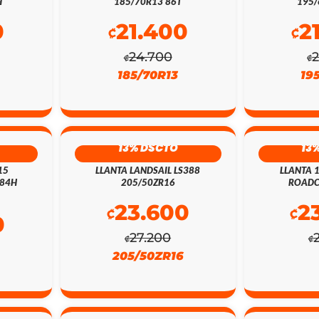
H
185/70R13 86T
195/
0
21.400
2
₡
₡
24.700
₡
₡
185/70R13
19
13% DSCTO
13
15
LLANTA LANDSAIL LS388
LLANTA 
 84H
205/50ZR16
ROADC
23.600
2
₡
₡
0
27.200
₡
₡
205/50ZR16