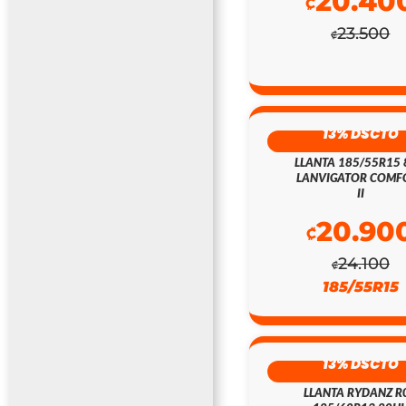
20.40
₡
23.500
₡
13% DSCTO
LLANTA 185/55R15
LANVIGATOR COMF
II
20.90
₡
24.100
₡
185/55R15
13% DSCTO
LLANTA RYDANZ R