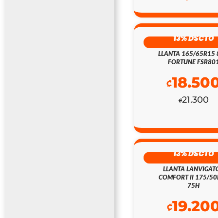
13% DSCTO
LLANTA 165/65R15
FORTUNE FSR80
18.50
₡
21.300
₡
13% DSCTO
LLANTA LANVIGAT
COMFORT II 175/5
75H
19.20
₡