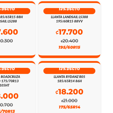
% DSCTO
13% DSCTO
185/65R15 88H
LLANTA LANDSAIL LS388
SAIL LS288
195/60R15 88VV
7.600
17.700
₡
20.300
20.400
₡
195/60R15
% DSCTO
13% DSCTO
A ROADCRUZA
LLANTA RYDANZ R05
 175/70R13
185/65R14 86H
105HT
18.200
₡
8.000
21.000
₡
20.700
175/65R14
5/70R13