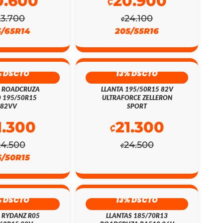
0.600
20.900
₡
23.700
24.100
₡
5/65R14
205/55R16
% DSCTO
13% DSCTO
A ROADCRUZA
LLANTA 195/50R15 82V
 195/50R15
ULTRAFORCE ZELLERON
82VV
SPORT
1.300
21.300
₡
24.500
24.500
₡
5/50R15
% DSCTO
13% DSCTO
 RYDANZ R05
LLANTAS 185/70R13