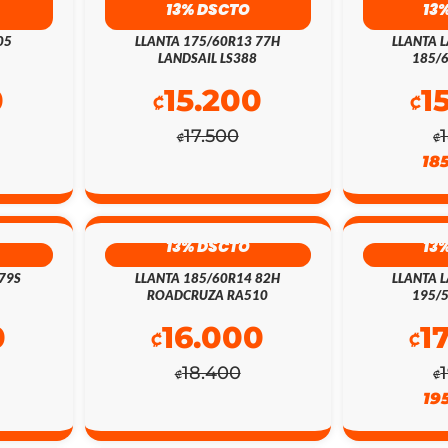
13% DSCTO
13
05
LLANTA 175/60R13 77H
LLANTA L
LANDSAIL LS388
185/
0
15.200
1
₡
₡
17.500
₡
₡
18
13% DSCTO
13
79S
LLANTA 185/60R14 82H
LLANTA L
ROADCRUZA RA510
195/
0
16.000
1
₡
₡
18.400
₡
₡
19