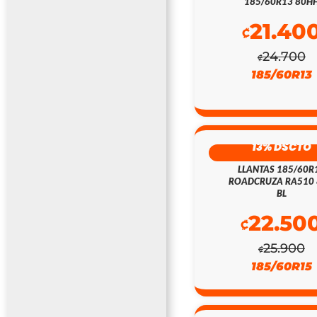
185/60R13 80H
21.40
₡
24.700
₡
185/60R13
13% DSCTO
LLANTAS 185/60R
ROADCRUZA RA510
BL
22.50
₡
25.900
₡
185/60R15