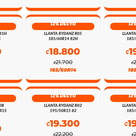
13% DSCTO
13
 81H
LLANTA RYDANZ R05
LLANTA
1
185/60R14 82H
185/
0
18.800
1
₡
₡
21.700
₡
₡
185/60R14
18
13% DSCTO
13
OR
LLANTA RYDANZ R02
LLANTA
0R15
195/50R15 82
185/
19.300
1
₡
₡
0
22.200
₡
₡