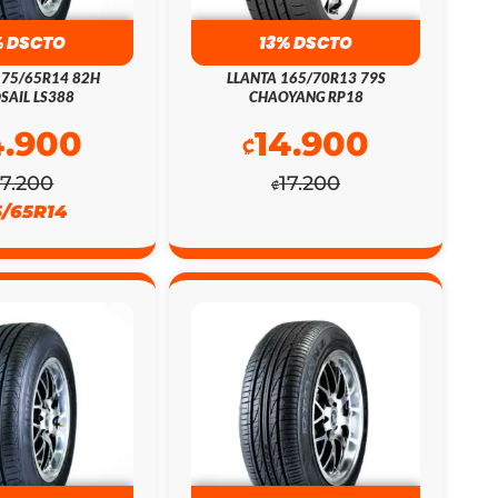
% DSCTO
13% DSCTO
175/65R14 82H
LLANTA 165/70R13 79S
SAIL LS388
CHAOYANG RP18
4.900
14.900
₡
17.200
17.200
₡
5/65R14