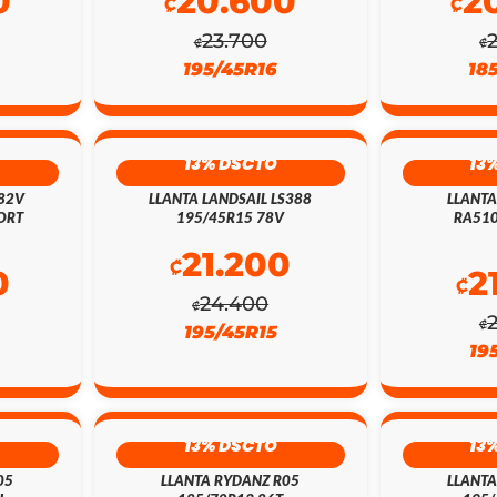
0
20.600
2
₡
₡
23.700
₡
₡
195/45R16
18
13% DSCTO
13
 82V
LLANTA LANDSAIL LS388
LLANT
ORT
195/45R15 78V
RA510
21.200
₡
0
2
₡
24.400
₡
₡
195/45R15
19
13% DSCTO
13
05
LLANTA RYDANZ R05
LLANTA