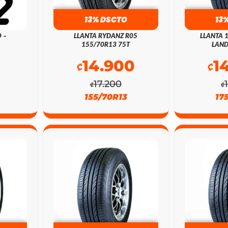
13% DSCTO
13
 –
LLANTA RYDANZ R05
LLANTA 
155/70R13 75T
LAND
14.900
1
₡
₡
17.200
₡
₡
155/70R13
17