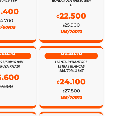
60R15 88V
ROADCRUZA RA510 86H
TL
1.400
22.500
₡
24.700
25.900
₡
5/60R15
185/70R13
% DSCTO
13% DSCTO
195/50R16 84V
LLANTA RYDANZ R05
RUZA RA710
LETRAS BLANCAS
185/70R13 86T
3.600
24.100
₡
27.200
27.800
₡
185/70R13