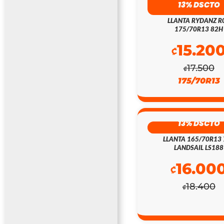
13% DSCTO
LLANTA RYDANZ R
175/70R13 82H
15.20
₡
17.500
₡
175/70R13
13% DSCTO
LLANTA 165/70R13 
LANDSAIL LS188
16.00
₡
18.400
₡