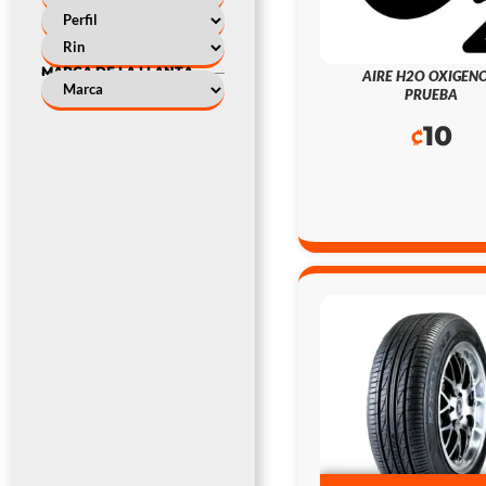
MARCA DE LA LLANTA
AIRE H2O OXIGENO
PRUEBA
10
₡