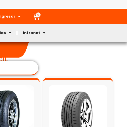
0
ngresar
Mas
Intranet
CIL