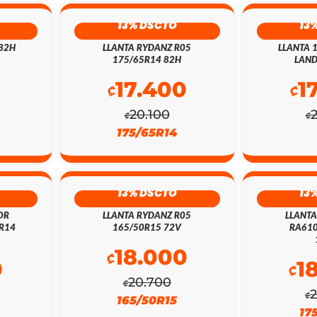
13% DSCTO
13
 82H
LLANTA RYDANZ R05
LLANTA 
175/65R14 82H
LAND
0
17.400
1
₡
₡
20.100
₡
₡
175/65R14
13% DSCTO
13
OR
LLANTA RYDANZ R05
LLANT
5R14
165/50R15 72V
RA610
18.000
₡
0
1
₡
20.700
₡
₡
165/50R15
17