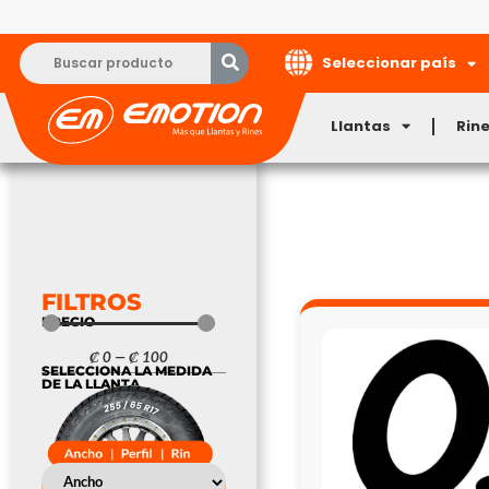
Seleccionar país
Llantas
Rin
FILTROS
PRECIO
₡
0
—
₡
100
SELECCIONA LA MEDIDA
DE LA LLANTA