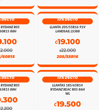
% DSCTO
13% DSCTO
 RYDANZ R05
LLANTA 205/55R16 91V
60R15 88H
LANDSAIL LS388
9.100
19.100
₡
22.000
22.000
₡
5/60R15
205/55R16
% DSCTO
13% DSCTO
 RYDANZ R05
LLANTAS 185/65R14
65R15 88H
RYDANZ REAC R05 86H
WL
9.300
19.500
₡
22.200