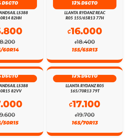
% DSCTO
13% DSCTO
ANDSAIL LS388
LLANTA RYDANZ REAC
60R14 82HH
R05 155/65R13 77H
5.800
16.000
₡
18.200
18.400
₡
5/60R14
155/65R13
% DSCTO
13% DSCTO
ANDSAIL LS388
LLANTA RYDANZ R05
50R15 82VV
165/70R13 79T
7.000
17.100
₡
19.600
19.700
₡
5/50R15
165/70R13