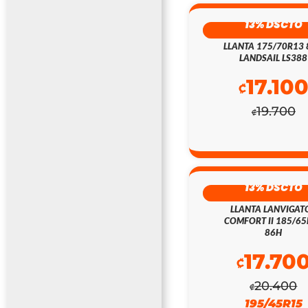
13% DSCTO
LLANTA 175/70R13
LANDSAIL LS388
17.10
₡
19.700
₡
13% DSCTO
LLANTA LANVIGAT
COMFORT II 185/6
86H
17.70
₡
20.400
₡
195/45R15