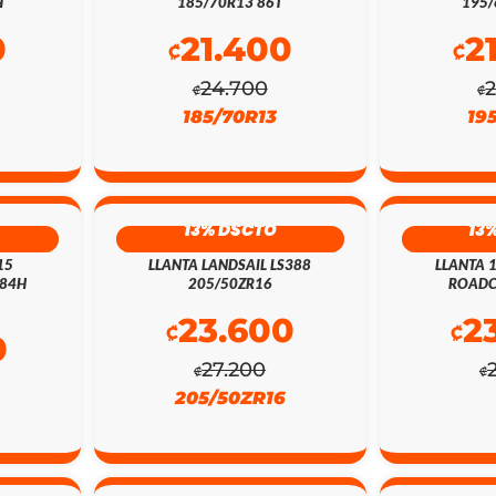
H
185/70R13 86T
195/
0
21.400
2
₡
₡
24.700
₡
₡
185/70R13
19
13% DSCTO
13
15
LLANTA LANDSAIL LS388
LLANTA 
 84H
205/50ZR16
ROADC
23.600
2
₡
₡
0
27.200
₡
₡
205/50ZR16