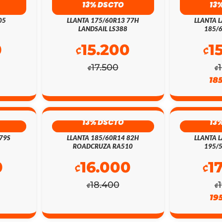
13% DSCTO
13
05
LLANTA 175/60R13 77H
LLANTA L
LANDSAIL LS388
185/
0
15.200
1
₡
₡
17.500
₡
₡
18
13% DSCTO
13
79S
LLANTA 185/60R14 82H
LLANTA L
ROADCRUZA RA510
195/
0
16.000
1
₡
₡
18.400
₡
₡
19