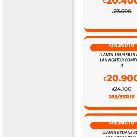
20.40
₡
23.500
₡
13% DSCTO
LLANTA 185/55R15
LANVIGATOR COMF
II
20.90
₡
24.100
₡
185/55R15
13% DSCTO
LLANTA RYDANZ R