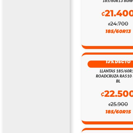
185/60R13 80H
21.40
₡
24.700
₡
185/60R13
13% DSCTO
LLANTAS 185/60R
ROADCRUZA RA510
BL
22.50
₡
25.900
₡
185/60R15