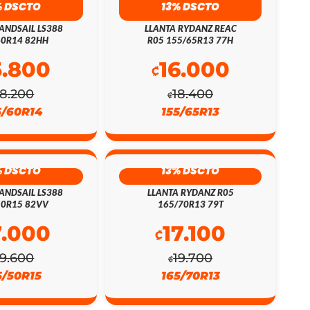
% DSCTO
13% DSCTO
ANDSAIL LS388
LLANTA RYDANZ REAC
60R14 82HH
R05 155/65R13 77H
5.800
16.000
₡
18.200
18.400
₡
5/60R14
155/65R13
% DSCTO
13% DSCTO
ANDSAIL LS388
LLANTA RYDANZ R05
50R15 82VV
165/70R13 79T
7.000
17.100
₡
19.600
19.700
₡
5/50R15
165/70R13