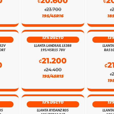
0
20.600
2
₡
₡
23.700
₡
₡
195/45R16
18
13% DSCTO
13
 82V
LLANTA LANDSAIL LS388
LLANT
ORT
195/45R15 78V
RA510
21.200
₡
0
2
₡
24.400
₡
₡
195/45R15
19
13% DSCTO
13
05
LLANTA RYDANZ R05
LLANTA