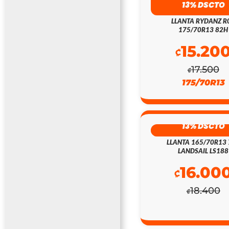
13% DSCTO
LLANTA RYDANZ R
175/70R13 82H
15.20
₡
17.500
₡
175/70R13
13% DSCTO
LLANTA 165/70R13 
LANDSAIL LS188
16.00
₡
18.400
₡