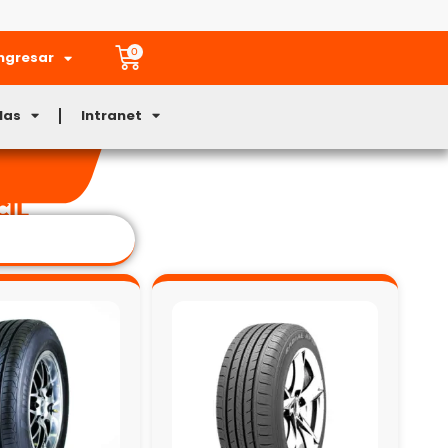
0
ngresar
Mas
Intranet
CIL