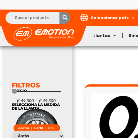
Seleccionar país
Llantas
Rin
FILTROS
PRECIO
₡
49.300
—
₡
49.300
SELECCIONA LA MEDIDA
DE LA LLANTA