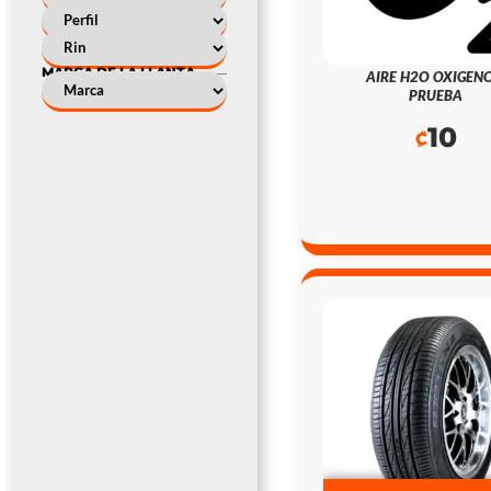
MARCA DE LA LLANTA
AIRE H2O OXIGENO
PRUEBA
10
₡