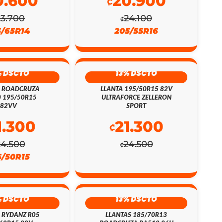
0.600
20.900
₡
23.700
24.100
₡
5/65R14
205/55R16
% DSCTO
13% DSCTO
A ROADCRUZA
LLANTA 195/50R15 82V
 195/50R15
ULTRAFORCE ZELLERON
82VV
SPORT
1.300
21.300
₡
24.500
24.500
₡
5/50R15
% DSCTO
13% DSCTO
 RYDANZ R05
LLANTAS 185/70R13