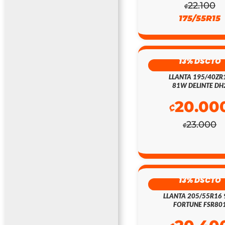
22.100
₡
175/55R15
13% DSCTO
LLANTA 195/40ZR
81W DELINTE DH
20.00
₡
23.000
₡
13% DSCTO
LLANTA 205/55R16
FORTUNE FSR80