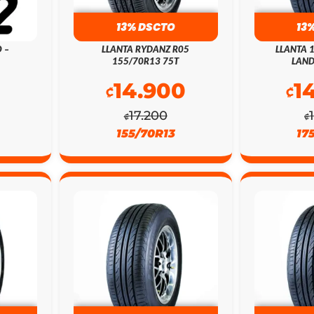
13% DSCTO
13
 –
LLANTA RYDANZ R05
LLANTA 
155/70R13 75T
LAND
14.900
1
₡
₡
17.200
₡
₡
155/70R13
17