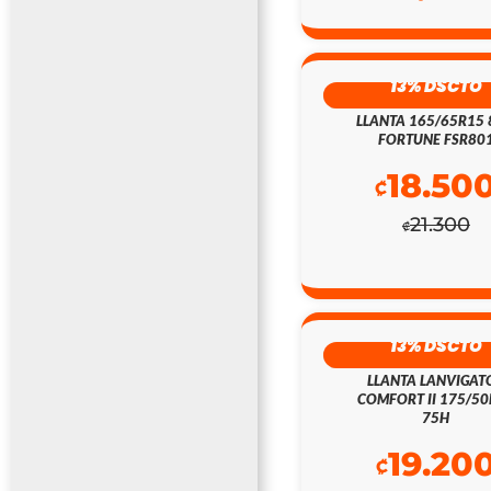
13% DSCTO
LLANTA 165/65R15
FORTUNE FSR80
18.50
₡
21.300
₡
13% DSCTO
LLANTA LANVIGAT
COMFORT II 175/5
75H
19.20
₡