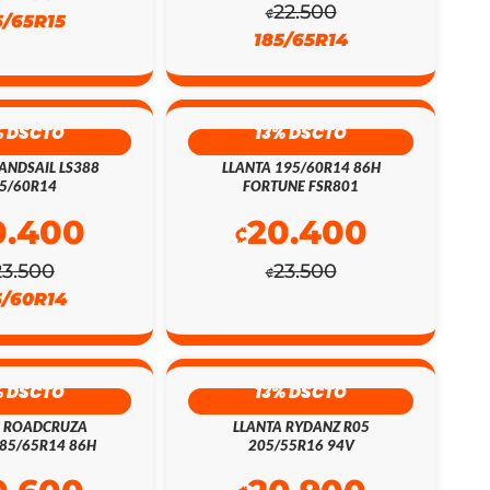
22.500
₡
5/65R15
185/65R14
% DSCTO
13% DSCTO
ANDSAIL LS388
LLANTA 195/60R14 86H
5/60R14
FORTUNE FSR801
0.400
20.400
₡
23.500
23.500
₡
5/60R14
% DSCTO
13% DSCTO
A ROADCRUZA
LLANTA RYDANZ R05
85/65R14 86H
205/55R16 94V