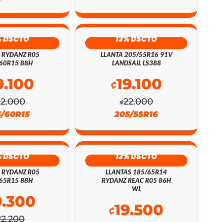
% DSCTO
13% DSCTO
 RYDANZ R05
LLANTA 205/55R16 91V
60R15 88H
LANDSAIL LS388
9.100
19.100
₡
22.000
22.000
₡
5/60R15
205/55R16
% DSCTO
13% DSCTO
 RYDANZ R05
LLANTAS 185/65R14
65R15 88H
RYDANZ REAC R05 86H
WL
9.300
19.500
₡
22.200