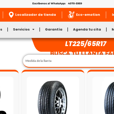
Escríbenos al WhatsApp: 4070-5959
Localizador de tienda
Eco-emotion
I
es
Servicios
Garantía
Agenda tu cita
LT225/65R17
BUSCA TU LLANTA FÁ