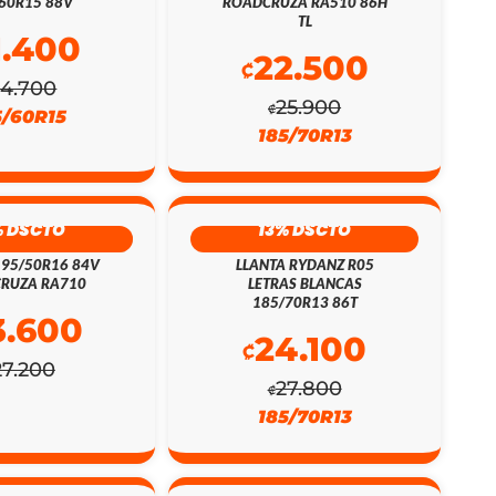
60R15 88V
ROADCRUZA RA510 86H
TL
1.400
22.500
₡
24.700
25.900
₡
5/60R15
185/70R13
% DSCTO
13% DSCTO
195/50R16 84V
LLANTA RYDANZ R05
RUZA RA710
LETRAS BLANCAS
185/70R13 86T
3.600
24.100
₡
27.200
27.800
₡
185/70R13