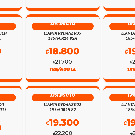
13% DSCTO
13
 81H
LLANTA RYDANZ R05
LLANTA
1
185/60R14 82H
185/
0
18.800
1
₡
₡
21.700
₡
₡
185/60R14
18
13% DSCTO
13
OR
LLANTA RYDANZ R02
LLANTA
0R15
195/50R15 82
185/
19.300
1
₡
₡
0
22.200
₡
₡