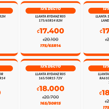
13% DSCTO
13
 82H
LLANTA RYDANZ R05
LLANTA 
175/65R14 82H
LAND
0
17.400
1
₡
₡
20.100
₡
₡
175/65R14
13% DSCTO
13
OR
LLANTA RYDANZ R05
LLANT
5R14
165/50R15 72V
RA610
18.000
₡
0
1
₡
20.700
₡
₡
165/50R15
17