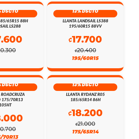
% DSCTO
13% DSCTO
185/65R15 88H
LLANTA LANDSAIL LS388
SAIL LS288
195/60R15 88VV
7.600
17.700
₡
20.300
20.400
₡
195/60R15
% DSCTO
13% DSCTO
A ROADCRUZA
LLANTA RYDANZ R05
 175/70R13
185/65R14 86H
105HT
18.200
₡
8.000
21.000
₡
20.700
175/65R14
5/70R13