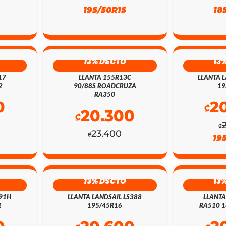
195/50R15
18
13% DSCTO
13
17
LLANTA 155R13C
LLANTA L
2
90/88S ROADCRUZA
19
RA350
0
2
₡
20.300
₡
₡
23.400
₡
19
13% DSCTO
13
 91H
LLANTA LANDSAIL LS388
LLANT
1
195/45R16
RA510 1